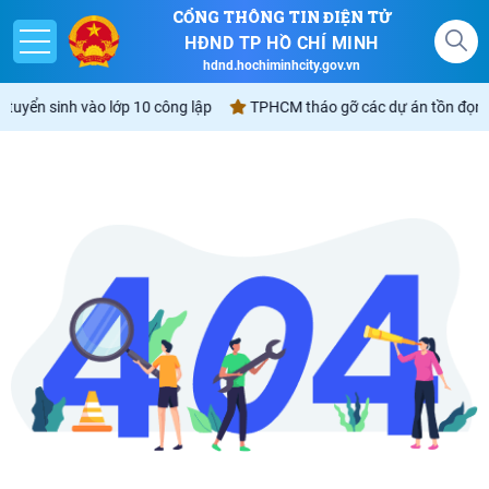
CỔNG THÔNG TIN ĐIỆN TỬ
HĐND TP HỒ CHÍ MINH
hdnd.hochiminhcity.gov.vn
i tuyển sinh vào lớp 10 công lập
TPHCM tháo gỡ các dự án tồn đọng 
Giới thiệu
Nghị quyết
Lịch
Góp ý - Phản ánh
Không gian văn hóa Hồ Chí Minh