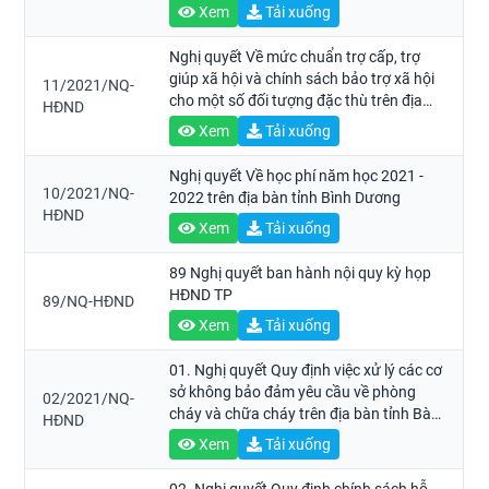
Xem
Tải xuống
Nghị quyết Về mức chuẩn trợ cấp, trợ
giúp xã hội và chính sách bảo trợ xã hội
11/2021/NQ-
cho một số đối tượng đặc thù trên địa
HĐND
bàn tỉnh Bình Dương
Xem
Tải xuống
Nghị quyết Về học phí năm học 2021 -
10/2021/NQ-
2022 trên địa bàn tỉnh Bình Dương
HĐND
Xem
Tải xuống
89 Nghị quyết ban hành nội quy kỳ họp
HĐND TP
89/NQ-HĐND
Xem
Tải xuống
01. Nghị quyết Quy định việc xử lý các cơ
sở không bảo đảm yêu cầu về phòng
02/2021/NQ-
cháy và chữa cháy trên địa bàn tỉnh Bà
HĐND
Rịa - Vũng Tàu được đưa vào sử dụng
Xem
Tải xuống
trước ngày Luật Phòng cháy và chữa
cháy năm 2001 có hiệu lực