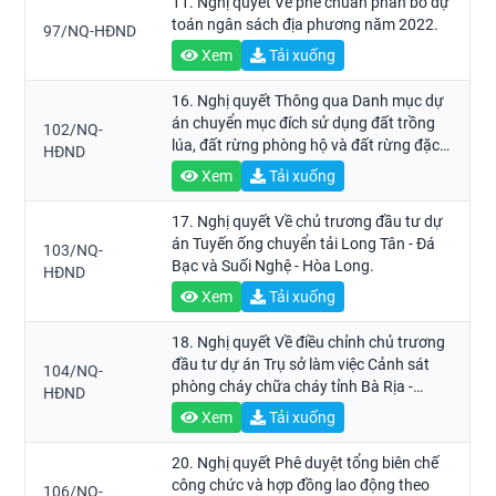
11. Nghị quyết Về phê chuẩn phân bổ dự
toán ngân sách địa phương năm 2022.
97/NQ-HĐND
Xem
Tải xuống
16. Nghị quyết Thông qua Danh mục dự
án chuyển mục đích sử dụng đất trồng
102/NQ-
lúa, đất rừng phòng hộ và đất rừng đặc
HĐND
dụng để thực hiện năm 2022 trên địa
Xem
Tải xuống
bàn tỉnh Bà Rịa - Vũng Tàu.
17. Nghị quyết Về chủ trương đầu tư dự
án Tuyến ống chuyển tải Long Tân - Đá
103/NQ-
Bạc và Suối Nghệ - Hòa Long.
HĐND
Xem
Tải xuống
18. Nghị quyết Về điều chỉnh chủ trương
đầu tư dự án Trụ sở làm việc Cảnh sát
104/NQ-
phòng cháy chữa cháy tỉnh Bà Rịa -
HĐND
Vũng Tàu.
Xem
Tải xuống
20. Nghị quyết Phê duyệt tổng biên chế
công chức và hợp đồng lao động theo
106/NQ-