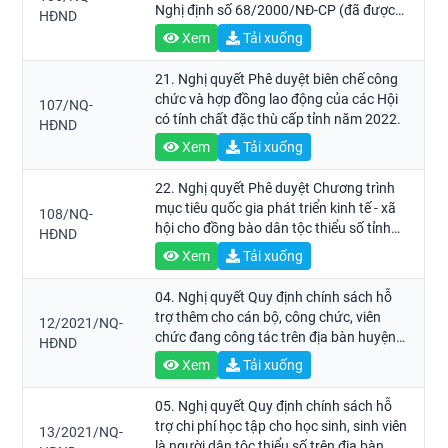
Nghị định số 68/2000/NĐ-CP (đã được
HĐND
sửa đổi, bổ sung tại Nghị định số
Xem
Tải xuống
161/2018/NĐ-CP) trong các cơ quan
hành chính nhà nước thuộc tỉnh Bà Rịa -
21. Nghị quyết Phê duyệt biên chế công
Vũng Tàu năm 2022.
chức và hợp đồng lao động của các Hội
107/NQ-
có tính chất đặc thù cấp tỉnh năm 2022.
HĐND
Xem
Tải xuống
22. Nghị quyết Phê duyệt Chương trình
mục tiêu quốc gia phát triển kinh tế - xã
108/NQ-
hội cho đồng bào dân tộc thiểu số tỉnh
HĐND
Bà Rịa - Vũng Tàu giai đoạn 2022 - 2025.
Xem
Tải xuống
04. Nghị quyết Quy định chính sách hỗ
trợ thêm cho cán bộ, công chức, viên
12/2021/NQ-
chức đang công tác trên địa bàn huyện
HĐND
Côn Đảo được cử đi đào tạo, bồi dưỡng
Xem
Tải xuống
trong nước và chính sách hỗ trợ tự đào
tạo sau đại học đối với cán bộ, công
05. Nghị quyết Quy định chính sách hỗ
chức, viên chức tỉnh Bà Rịa - Vũng Tàu.
trợ chi phí học tập cho học sinh, sinh viên
13/2021/NQ-
là người dân tộc thiểu số trên địa bàn