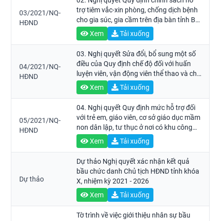
02. Nghị quyết Quy định chính sách hỗ
trợ tiêm vắc-xin phòng, chống dịch bệnh
03/2021/NQ-
cho gia súc, gia cầm trên địa bàn tỉnh Bà
HĐND
Rịa - Vũng Tàu giai đoạn 2021-2025
Xem
Tải xuống
03. Nghị quyết Sửa đổi, bổ sung một số
điều của Quy định chế độ đối với huấn
04/2021/NQ-
luyện viên, vận động viên thể thao và chế
HĐND
độ chi tiêu tài chính cho các giải thi đấu
Xem
Tải xuống
thể thao trên địa bàn tỉnh Bà Rịa - Vũng
Tàu ban hành kèm theo Nghị quyết số
04. Nghị quyết Quy định mức hỗ trợ đối
118/2019/NQ-HĐND ngày 13 tháng 12
với trẻ em, giáo viên, cơ sở giáo dục mầm
05/2021/NQ-
năm 2019 của Hội đồng nhân dân tỉnh
non dân lập, tư thục ở nơi có khu công
HĐND
Bà Rịa - Vũng Tàu
nghiệp trên địa bàn tỉnh Bà Rịa - Vũng
Xem
Tải xuống
Tàu
Dự thảo Nghị quyết xác nhận kết quả
bầu chức danh Chủ tịch HĐND tỉnh khóa
Dự thảo
X, nhiệm kỳ 2021 - 2026
Xem
Tải xuống
Tờ trình về việc giới thiệu nhân sự bầu