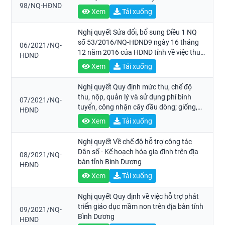
98/NQ-HĐND
Xem
Tải xuống
Nghị quyết Sửa đổi, bổ sung Điều 1 NQ
số 53/2016/NQ-HĐND9 ngày 16 tháng
06/2021/NQ-
12 năm 2016 của HĐND tỉnh về việc thu
HĐND
tiền bảo vệ, phát triển đất trồng lúa trên
Xem
Tải xuống
địa bàn tỉnh Bình Dương
Nghị quyết Quy định mức thu, chế độ
thu, nộp, quản lý và sử dụng phí bình
07/2021/NQ-
tuyển, công nhận cây đầu dòng; giống,
HĐND
vườn giống cây lâm nghiệp trên địa bàn
Xem
Tải xuống
tỉnh Bình Dương
Nghị quyết Về chế độ hỗ trợ công tác
Dân số - Kế hoạch hóa gia đình trên địa
08/2021/NQ-
bàn tỉnh Bình Dương
HĐND
Xem
Tải xuống
Nghị quyết Quy định về việc hỗ trợ phát
triển giáo dục mầm non trên địa bàn tỉnh
09/2021/NQ-
Bình Dương
HĐND