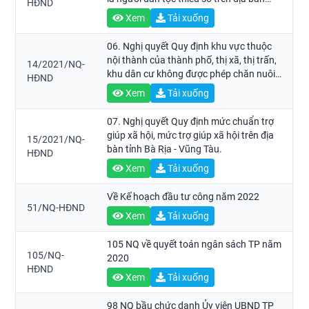
HĐND
tỉnh Bà Rịa - Vũng Tàu đang theo học tại
Xem
Tải xuống
các trường đại học, cao đẳng, trung cấp.
06. Nghị quyết Quy định khu vực thuộc
nội thành của thành phố, thị xã, thị trấn,
14/2021/NQ-
khu dân cư không được phép chăn nuôi;
HĐND
vùng nuôi chim yến; chính sách hỗ trợ di
Xem
Tải xuống
dời cơ sở chăn nuôi ra khỏi khu vực
không được phép chăn nuôi trên địa bàn
07. Nghị quyết Quy định mức chuẩn trợ
tỉnh Bà Rịa - Vũng Tàu.
giúp xã hội, mức trợ giúp xã hội trên địa
15/2021/NQ-
bàn tỉnh Bà Rịa - Vũng Tàu.
HĐND
Xem
Tải xuống
Về Kế hoạch đầu tư công năm 2022
51/NQ-HĐND
Xem
Tải xuống
105 NQ về quyết toán ngân sách TP năm
105/NQ-
2020
HĐND
Xem
Tải xuống
98 NQ bầu chức danh Ủy viên UBND TP