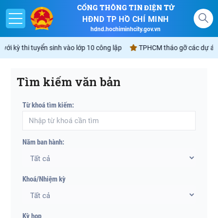
CỔNG THÔNG TIN ĐIỆN TỬ
HĐND TP HỒ CHÍ MINH
hdnd.hochiminhcity.gov.vn
i kỳ thi tuyển sinh vào lớp 10 công lập
TPHCM tháo gỡ các dự án tồ
Tìm kiếm văn bản
Giới thiệu
Từ khoá tìm kiếm:
Nghị quyết
Lịch
Năm ban hành:
Góp ý - Phản ánh
Không gian văn hóa Hồ Chí Minh
Khoá/Nhiệm kỳ
Kỳ họp