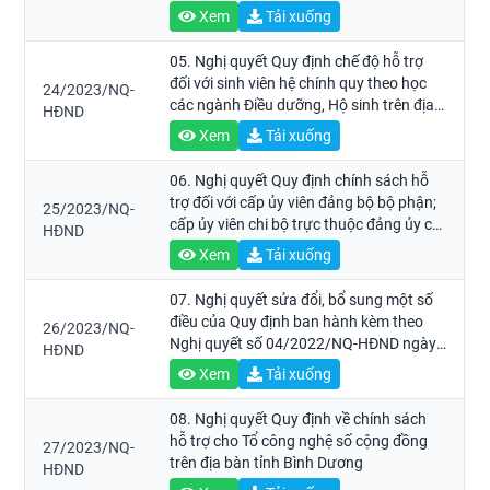
X.
Xem
Tải xuống
05. Nghị quyết Quy định chế độ hỗ trợ
đối với sinh viên hệ chính quy theo học
24/2023/NQ-
các ngành Điều dưỡng, Hộ sinh trên địa
HĐND
bàn tỉnh Bình Dương
Xem
Tải xuống
06. Nghị quyết Quy định chính sách hỗ
trợ đối với cấp ủy viên đảng bộ bộ phận;
25/2023/NQ-
cấp ủy viên chi bộ trực thuộc đảng ủy cơ
HĐND
sở, đảng bộ bộ phận trên địa bàn tỉnh
Xem
Tải xuống
Bình Dương
07. Nghị quyết sửa đổi, bổ sung một số
điều của Quy định ban hành kèm theo
26/2023/NQ-
Nghị quyết số 04/2022/NQ-HĐND ngày
HĐND
20 tháng 7 năm 2022 của Hội đồng nhân
Xem
Tải xuống
dân tỉnh về ban hành Quy định một số
chế độ chi phục vụ hoạt động của Hội
08. Nghị quyết Quy định về chính sách
đồng nhân dân các cấp trên địa bàn tỉnh
hỗ trợ cho Tổ công nghệ số cộng đồng
27/2023/NQ-
Bình Dương
trên địa bàn tỉnh Bình Dương
HĐND