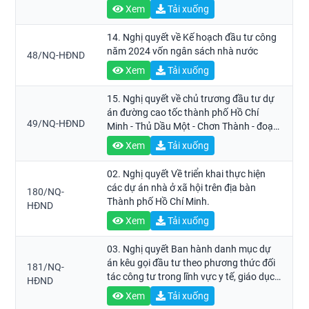
Xem
Tải xuống
14. Nghị quyết về Kế hoạch đầu tư công
năm 2024 vốn ngân sách nhà nước
48/NQ-HĐND
Xem
Tải xuống
15. Nghị quyết về chủ trương đầu tư dự
án đường cao tốc thành phố Hồ Chí
49/NQ-HĐND
Minh - Thủ Dầu Một - Chơn Thành - đoạn
qua tỉnh Bình Dương theo phương thức
Xem
Tải xuống
đối tác công tư (PPP)
02. Nghị quyết Về triển khai thực hiện
các dự án nhà ở xã hội trên địa bàn
180/NQ-
Thành phố Hồ Chí Minh.
HĐND
Xem
Tải xuống
03. Nghị quyết Ban hành danh mục dự
án kêu gọi đầu tư theo phương thức đối
181/NQ-
tác công tư trong lĩnh vực y tế, giáo dục -
HĐND
đào tạo, thể thao và văn hóa.
Xem
Tải xuống