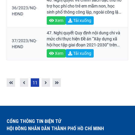
46. Nghị quyết Về chính sách đặc thù hỗ
trợ học phí cho trẻ em mầm non, học
36/2023/NQ-
sinh phổ thông công lập, ngoài công lập
HĐND
và học viên giáo dục thường xuyên trên
Xem
Tải xuống
địa bàn Thành phố Hồ Chí Minh năm học
2023 – 2024.
47. Nghị quyết Quy định nội dung chi và
mức chi thực hiện Đề án “Xây dựng xã
37/2023/NQ-
hội học tập giai đoạn 2021-2030” trên
HĐND
địa bàn Thành phố Hồ Chí Minh.
Xem
Tải xuống
11
CỔNG THÔNG TIN ĐIỆN TỬ
HỘI ĐỒNG NHÂN DÂN THÀNH PHỐ HỒ CHÍ MINH