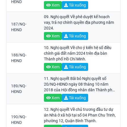
HĐND
Xem
Tải xuống
09. Nghị quyết Về phê duyệt kế hoạch
vay, trả nợ chính quyền địa phương năm
187/NQ-
2024.
HĐND
Xem
Tải xuống
10. Nghị quyết Về cho ý kiến hệ số điều
chỉnh giá đất năm 2024 trên địa bàn
188/NQ-
Thành phố Hồ Chí Minh.
HĐND
Xem
Tải xuống
11. Nghị quyết Bãi bỏ Nghị quyết số
20/NQ-HĐND ngày 08 tháng 10 năm
189/NQ-
2018 của Hội đồng nhân dân Thành phố
HĐND
về phân cấp thẩm quyền quyết định bán
Xem
Tải xuống
đấu giá tài sản trên đất, chuyển nhượng
quyền sử dụng đất đối với các cơ sở nhà,
12. Nghị quyết Về chủ trương đầu tư dự
đất do cơ quan, tổ chức, đơn vị, doanh
án Nhà ở xã hội tại số 04 Phan Chu Trinh,
190/NQ-
nghiệp thuộc Thành phố quản lý.
phường 12, Quận Bình Thạnh.
HĐND