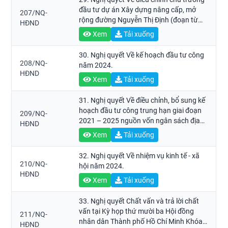
đầu tư dự án Xây dựng nâng cấp, mở
207/NQ-
rộng đường Nguyễn Thị Định (đoạn từ
HĐND
cầu Giồng Ông Tố đến cầu Mỹ Thủy).
Xem
Tải xuống
30. Nghị quyết Về kế hoạch đầu tư công
208/NQ-
năm 2024.
HĐND
Xem
Tải xuống
31. Nghị quyết Về điều chỉnh, bổ sung kế
hoạch đầu tư công trung hạn giai đoạn
209/NQ-
2021 – 2025 nguồn vốn ngân sách địa
HĐND
phương.
Xem
Tải xuống
32. Nghị quyết Về nhiệm vụ kinh tế - xã
210/NQ-
hội năm 2024.
HĐND
Xem
Tải xuống
33. Nghị quyết Chất vấn và trả lời chất
vấn tại Kỳ họp thứ mười ba Hội đồng
211/NQ-
nhân dân Thành phố Hồ Chí Minh Khóa
HĐND