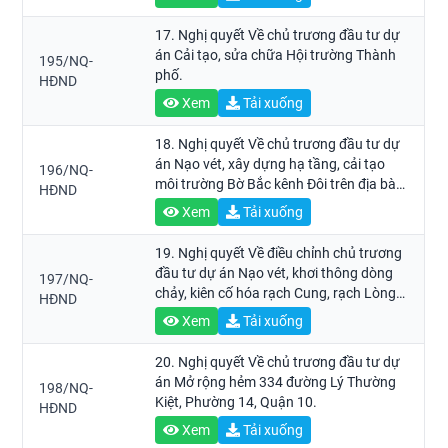
17. Nghị quyết Về chủ trương đầu tư dự
án Cải tạo, sửa chữa Hội trường Thành
195/NQ-
phố.
HĐND
Xem
Tải xuống
18. Nghị quyết Về chủ trương đầu tư dự
án Nạo vét, xây dựng hạ tầng, cải tạo
196/NQ-
môi trường Bờ Bắc kênh Đôi trên địa bàn
HĐND
Quận 8 do Ban Quản lý dự án đầu tư xây
Xem
Tải xuống
dựng hạ tầng đô thị quản lý.
19. Nghị quyết Về điều chỉnh chủ trương
đầu tư dự án Nạo vét, khơi thông dòng
197/NQ-
chảy, kiên cố hóa rạch Cung, rạch Lòng
HĐND
Đèn (rạch Cung nối dài).
Xem
Tải xuống
20. Nghị quyết Về chủ trương đầu tư dự
án Mở rộng hẻm 334 đường Lý Thường
198/NQ-
Kiệt, Phường 14, Quận 10.
HĐND
Xem
Tải xuống