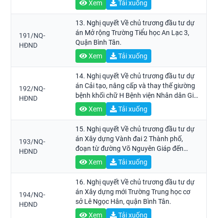
Xem
Tải xuống
13. Nghị quyết Về chủ trương đầu tư dự
án Mở rộng Trường Tiểu học An Lạc 3,
191/NQ-
Quận Bình Tân.
HĐND
Xem
Tải xuống
14. Nghị quyết Về chủ trương đầu tư dự
án Cải tạo, nâng cấp và thay thế giường
192/NQ-
bệnh khối chữ H Bệnh viện Nhân dân Gia
HĐND
Định.
Xem
Tải xuống
15. Nghị quyết Về chủ trương đầu tư dự
án Xây dựng Vành đai 2 Thành phố,
193/NQ-
đoạn từ đường Võ Nguyên Giáp đến
HĐND
đường Phạm Văn Đồng.
Xem
Tải xuống
16. Nghị quyết Về chủ trương đầu tư dự
án Xây dựng mới Trường Trung học cơ
194/NQ-
sở Lê Ngọc Hân, quận Bình Tân.
HĐND
Xem
Tải xuống