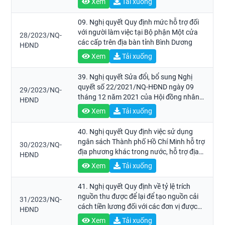
Xem
Tải xuống
09. Nghị quyết Quy định mức hỗ trợ đối
với người làm việc tại Bộ phận Một cửa
28/2023/NQ-
các cấp trên địa bàn tỉnh Bình Dương
HĐND
Xem
Tải xuống
39. Nghị quyết Sửa đổi, bổ sung Nghị
quyết số 22/2021/NQ-HĐND ngày 09
29/2023/NQ-
tháng 12 năm 2021 của Hội đồng nhân
HĐND
dân Thành phố về quy định phân cấp
Xem
Tải xuống
nguồn thu, nhiệm vụ chi cho từng cấp
ngân sách thời kỳ ổn định ngân sách giai
40. Nghị quyết Quy định việc sử dụng
đoạn 2022 - 2025 và tỷ lệ phần trăm chia
ngân sách Thành phố Hồ Chí Minh hỗ trợ
30/2023/NQ-
cho các khoản thu giữa các cấp ngân
địa phương khác trong nước, hỗ trợ địa
HĐND
sách năm 2022 ở Thành phố Hồ Chí
phương tại quốc gia khác.
Xem
Tải xuống
Minh.
41. Nghị quyết Quy định về tỷ lệ trích
nguồn thu được để lại để tạo nguồn cải
31/2023/NQ-
cách tiền lương đối với các đơn vị được
HĐND
Thành phố Hồ Chí Minh quản lý.
Xem
Tải xuống