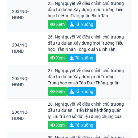
25. Nghị quyết Về điều chỉnh chủ trương
đầu tư dự án Xây dựng mới Trường Tiểu
203/NQ-
học Lê Hữu Trác, quận Bình Tân.
HĐND
Xem
Tải xuống
26. Nghị quyết Về điều chỉnh chủ trương
đầu tư dự án Xây dựng mới Trường Tiểu
204/NQ-
học Trần Nhân Tông, quận Bình Tân.
HĐND
Xem
Tải xuống
27. Nghị quyết Về điều chỉnh chủ trương
đầu tư dự án Xây dựng mới Trường
205/NQ-
Trung học cơ sở Tôn Đức Thắng, quận
HĐND
Bình Tân.
Xem
Tải xuống
28. Nghị quyết Về điều chỉnh chủ trương
đầu tư dự án “Triển khai hệ thống quản
206/NQ-
lý, lưu trữ cơ sở dữ liệu dùng chung của
HĐND
Thành phố - giai đoạn 1”.
Xem
Tải xuống
29. Nghị quyết Về điều chỉnh chủ trương