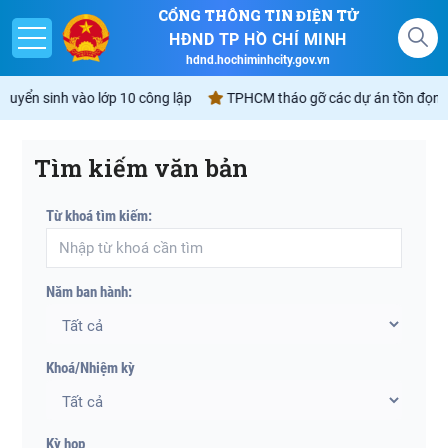
CỔNG THÔNG TIN ĐIỆN TỬ
HĐND TP HỒ CHÍ MINH
hdnd.hochiminhcity.gov.vn
tuyển sinh vào lớp 10 công lập
TPHCM tháo gỡ các dự án tồn đọng sẽ
Tìm kiếm văn bản
Giới thiệu
Từ khoá tìm kiếm:
Nghị quyết
Lịch
Năm ban hành:
Góp ý - Phản ánh
Không gian văn hóa Hồ Chí Minh
Khoá/Nhiệm kỳ
Kỳ họp