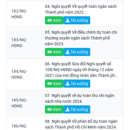
04. Nghị quyết Về quyết toán ngân sách
182/NQ-
Thành phố năm 2022.
HĐND
Xem
Tải xuống
05. Nghị quyết Về điều chỉnh dự toán chi
thường xuyên ngân sách Thành phố
183/NQ-
năm 2023.
HĐND
Xem
Tải xuống
06. Nghị quyết Sửa đổi Nghị quyết số
108/NQ-HĐND ngày 09 tháng 12 năm
184/NQ-
2021 của Hội đồng nhân dân Thành phố
HĐND
về ban hành quy định về nguyên tắc, tiêu
Xem
Tải xuống
chí và định mức phân bổ dự toán chi
hoạt động của các cơ quan nhà nước
07. Nghị quyết về dự toán thu chi ngân
trên địa bàn Thành phố Hồ Chí Minh năm
185/NQ-
sách nhà nước 2024.
2022 (năm 2022 – 2025) khi nguồn thu
HĐND
Xem
Tải xuống
ngân sách nhà nước đã ổn định.
08. Nghị quyết Về phân bổ dự toán ngân
186/NQ-
sách Thành phố Hồ Chí Minh năm 2024.