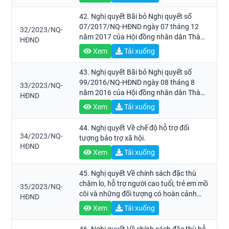
42. Nghị quyết Bãi bỏ Nghị quyết số
07/2017/NQ-HĐND ngày 07 tháng 12
32/2023/NQ-
năm 2017 của Hội đồng nhân dân Thành
HĐND
phố về ban hành mức thu lệ phí đăng ký
Xem
Tải xuống
cư trú trên địa bàn Thành phố Hồ Chí
Minh.
43. Nghị quyết Bãi bỏ Nghị quyết số
99/2016/NQ-HĐND ngày 08 tháng 8
33/2023/NQ-
năm 2016 của Hội đồng nhân dân Thành
HĐND
phố về ban hành mức chi thực hiện thăm
Xem
Tải xuống
hỏi, động viên nạn nhân tai nạn giao
thông trên địa bàn Thành phố Hồ Chí
44. Nghị quyết Về chế độ hỗ trợ đối
Minh.
34/2023/NQ-
tượng bảo trợ xã hội.
HĐND
Xem
Tải xuống
45. Nghị quyết Về chính sách đặc thù
chăm lo, hỗ trợ người cao tuổi, trẻ em mồ
35/2023/NQ-
côi và những đối tượng có hoàn cảnh
HĐND
khó khăn trên địa bàn Thành phố.
Xem
Tải xuống