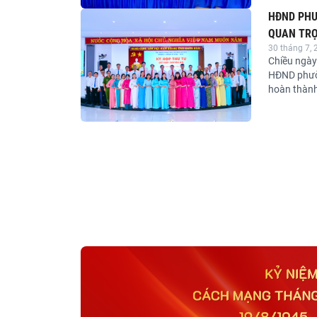
3, khu phố
HĐND PHƯ
QUAN TRỌ
30 tháng 7, 
PHƯỜNG KH
Chiều ngày
HĐND phườn
hoàn thành
tập trung 
quan trọng 