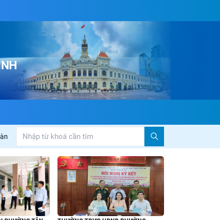
INH
an Văn hóa – Xã hội HĐND Thành phố Hồ Chí Minh khảo sát thực tế tại