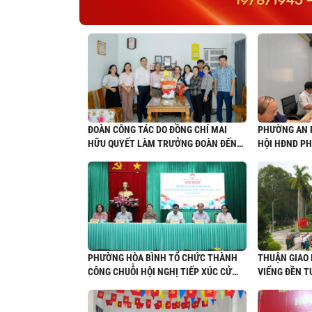
ĐOÀN CÔNG TÁC DO ĐỒNG CHÍ MAI
PHƯỜNG AN P
HỮU QUYẾT LÀM TRƯỞNG ĐOÀN ĐẾN
HỘI HĐND P
THĂM, TẶNG QUÀ CÁC GIA ĐÌNH CHÍNH
CÁC VĂN BẢN
SÁCH NHÂN NGÀY 27/7
HĐND PHƯỜNG
NHIỆM KỲ 202
PHƯỜNG HÒA BÌNH TỔ CHỨC THÀNH
THUẬN GIAO 
CÔNG CHUỖI HỘI NGHỊ TIẾP XÚC CỬ
VIẾNG ĐỀN T
TRI SAU KỲ HỌP THỨ TƯ HỘI ĐỒNG
THUẬN AN H
NHÂN DÂN PHƯỜNG KHÓA I NHIỆM KỲ