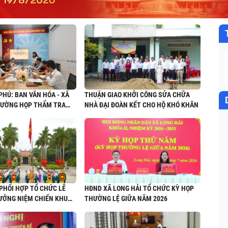
HÚ: BAN VĂN HÓA - XÃ
THUẬN GIAO KHỞI CÔNG SỬA CHỮA
HƯỜNG HỌP THẨM TRA
NHÀ ĐẠI ĐOÀN KẾT CHO HỘ KHÓ KHĂN
 TRÌNH HỌP THỨ TƯ
 AN PHÚ KHÓA II,
6 - 2031
PHỐI HỢP TỔ CHỨC LỄ
HĐND XÃ LONG HẢI TỔ CHỨC KỲ HỌP
ƯỞNG NIỆM CHIẾN KHU
THƯỜNG LỆ GIỮA NĂM 2026
ÒA