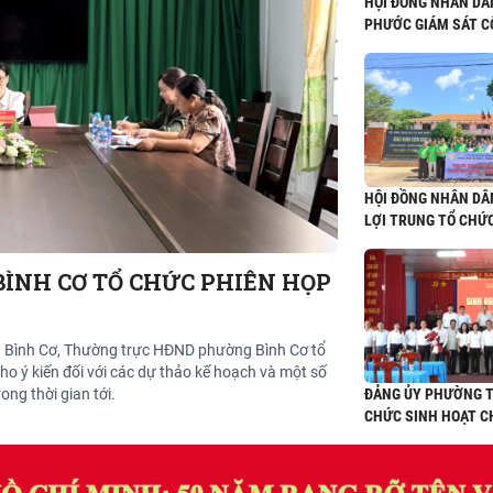
HỘI ĐỒNG NHÂN D
PHƯỚC GIÁM SÁT C
BỊ CHO NĂM HỌC 20
HỘI ĐỒNG NHÂN DÂ
LỢI TRUNG TỔ CHỨ
TRAO ĐỔI, HỌC TẬP
TẠI ĐẶC KHU CÔN Đ
ÌNH CƠ TỔ CHỨC PHIÊN HỌP
g Bình Cơ, Thường trực HĐND phường Bình Cơ tổ
o ý kiến đối với các dự thảo kế hoạch và một số
ng thời gian tới.
ĐẢNG ỦY PHƯỜNG T
CHỨC SINH HOẠT C
THÁNG 8 NĂM 2026