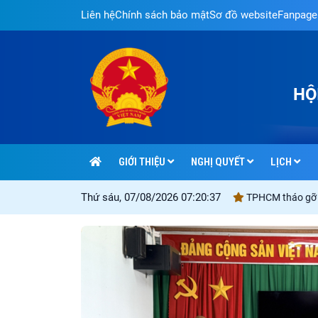
Liên hệ
Chính sách bảo mật
Sơ đồ website
Fanpage
HỘ
GIỚI THIỆU
NGHỊ QUYẾT
LỊCH
Thứ sáu, 07/08/2026 07:20:40
i kỳ thi tuyển sinh vào lớp 10 công lập
TPHCM tháo gỡ các dự án tồn