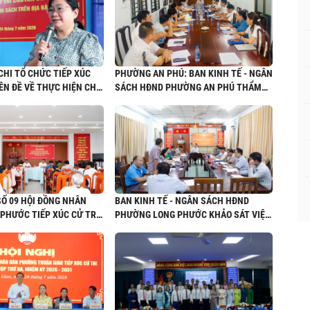
CHI TỔ CHỨC TIẾP XÚC
PHƯỜNG AN PHÚ: BAN KINH TẾ - NGÂN
ÊN ĐỀ VỀ THỰC HIỆN CHẾ
SÁCH HĐND PHƯỜNG AN PHÚ THẨM
ÁCH
TRA KẾ HOẠCH ĐIỀU CHỈNH ĐẦU TƯ
CÔNG NĂM 2026 VÀ GIAI ĐOẠN 2026 -
2030
 SỐ 09 HỘI ĐỒNG NHÂN
BAN KINH TẾ - NGÂN SÁCH HĐND
 PHƯỚC TIẾP XÚC CỬ TRI
PHƯỜNG LONG PHƯỚC KHẢO SÁT VIỆC
THỨ BA (KỲ HỌP THƯỜNG
THỰC HIỆN PHÁP LUẬT VỀ BẢO VỆ MÔI
 2026) HỘI ĐỒNG NHÂN
TRƯỜNG VÀ TÀI NGUYÊN NƯỚC
XIII, NHIỆM KỲ 2026-