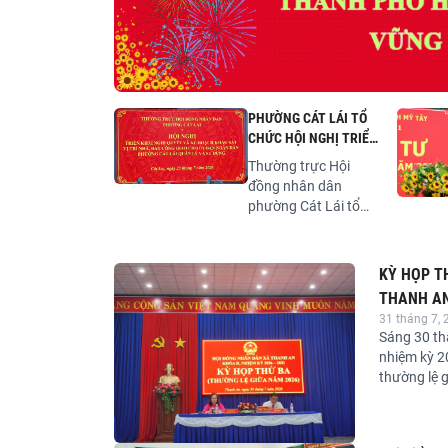
PHƯỜNG CÁT LÁI TỔ
CHỨC HỘI NGHỊ TRIỂN
KHAI KHẢO SÁT CÁC VỊ
Thường trực Hội
TRÍ NHÀ, ĐẤT CÔNG
đồng nhân dân
TRÊN ĐỊA BÀN
phường Cát Lái tổ
chức Hội nghị triển
khai Nghị quyết và Kế
hoạch khảo sát việc
KỲ HỌP T
quản lý, sử dụng các
THANH A
vị trí nhà, đất công
31 tháng 7, 
được giao cho Ủy
Sáng 30 th
ban nhân dân
nhiệm kỳ 2
phường Cát Lái quản
thường lệ 
lý, sử dụng và đề xuất
phương án xử lý.