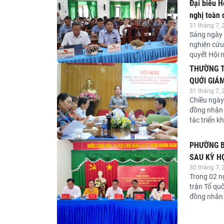
Đại biểu 
nghị toàn 
31 tháng 7, 
khai thực 
Sáng ngày 
nghiên cứu,
quyết Hội 
khóa XIV. H
THƯỜNG T
hợp trực tu
QUỚI GIÁ
Nhà Quốc h
31 tháng 7, 
ĐIỂM TRÊ
ương và cá
Chiều ngày
đồng nhân 
tác triển k
Quới - Tha
Thanh Đa.
PHƯỜNG BÌ
SAU KỲ H
30 tháng 7, 
Trong 02 n
trận Tổ qu
đồng nhân 
nghị tiếp 
Cơ khóa II,