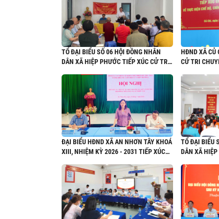
2026 – 2031
TỔ ĐẠI BIỂU SỐ 06 HỘI ĐỒNG NHÂN
HĐND XÃ CỦ 
DÂN XÃ HIỆP PHƯỚC TIẾP XÚC CỬ TRI
CỬ TRI CHUY
SAU KỲ HỌP THỨ BA (KỲ HỌP THƯỜNG
ĐỘ, CHÍNH S
LỆ GIỮA NĂM 2026) HỘI ĐỒNG NHÂN
DÂN XÃ KHÓA XIII, NHIỆM KỲ 2026-
2031
ĐẠI BIỂU HĐND XÃ AN NHƠN TÂY KHOÁ
TỔ ĐẠI BIỂU
XIII, NHIỆM KỲ 2026 - 2031 TIẾP XÚC
DÂN XÃ HIỆP
CỬ TRI SAU KỲ HỌP THƯỜNG LỆ GIỮA
SAU KỲ HỌP 
NĂM 2026
LỆ GIỮA NĂM
DÂN XÃ KHÓA 
2031