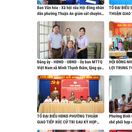
Ban Văn hóa - Xã hội của Hội đồng nhân
TỔ ĐẠI BIỂU
dân phường Thuận An giám sát chuyên
THUẬN GIAO 
đề đối với trường THCS Trần Đại Nghĩa
HỌP THỨ BA
Đảng ủy - HĐND - UBND - Ủy ban MTTQ
HỘI ĐỒNG N
Việt Nam xã Minh Thạnh thăm, tặng quà
LỢI TRUNG 
gia đình chính sách nhân kỷ niệm 79
HỌP THỨ BA 
năm Ngày Thương binh - Liệt sĩ
KHÓA I, NHIỆ
TỔ ĐẠI BIỂU HĐND PHƯỜNG THUẬN
Phường Bình H
GIAO TIẾP XÚC CỬ TRI SAU KỲ HỌP
chế phối hợp 
THỨ BA
Hội đồng nhân