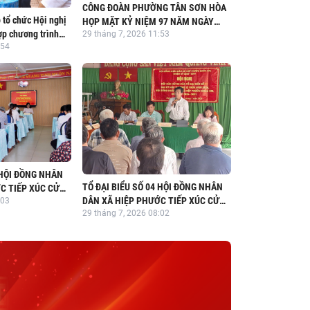
CÔNG ĐOÀN PHƯỜNG TÂN SƠN HÒA
tổ chức Hội nghị
HỌP MẶT KỶ NIỆM 97 NĂM NGÀY
hợp chương trình
29 tháng 7, 2026 11:53
THÀNH LẬP CÔNG ĐOÀN VIỆT NAM
:54
ỳ họp thường lệ
 HĐND phường
 HỘI ĐỒNG NHÂN
TỔ ĐẠI BIỂU SỐ 04 HỘI ĐỒNG NHÂN
C TIẾP XÚC CỬ
DÂN XÃ HIỆP PHƯỚC TIẾP XÚC CỬ
:03
HỨ BA (KỲ HỌP
29 tháng 7, 2026 08:02
TRI SAU KỲ HỌP THỨ BA (KỲ HỌP
ĂM 2026) HỘI
THƯỜNG LỆ GIỮA NĂM 2026) HỘI
 KHÓA XIII,
ĐỒNG NHÂN DÂN XÃ KHÓA XIII,
31
NHIỆM KỲ 2026-2031