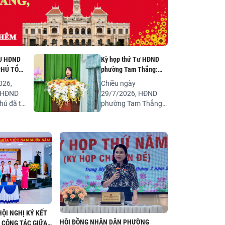
U HĐND
Kỳ họp thứ Tư HĐND
HÚ TỔ
phường Tam Thắng:
ỘNG VỀ
Quyết nghị các nội
026,
Chiều ngày
U DI
dung quan trọng về đầu
 HĐND
29/7/2026, HĐND
tư công và tổ chức hoạt
hú đã tổ
phường Tam Thắng
 THANH
động của HĐND
 hoạt
khóa II, nhiệm kỳ
NG CHỦ
n tại
2026 – 2031 đã tổ
MINH TẠI
Thiết,
chức Kỳ họp thứ Tư
CHÍ
g với sự
(kỳ họp chuyên đề)
HUẬN
đại biểu
tại Hội trường UBND
, lãnh
phường Tam Thắng
 HĐND,
nhằm xem xét, quyết
ểu cùng
định các nội dung
 cơ quan
thuộc thẩm quyền
p việc
theo quy định.
ỘI NGHỊ KÝ KẾT
 các
HỘI ĐỒNG NHÂN DÂN PHƯỜNG
 CÔNG TÁC GIỮA
n môn