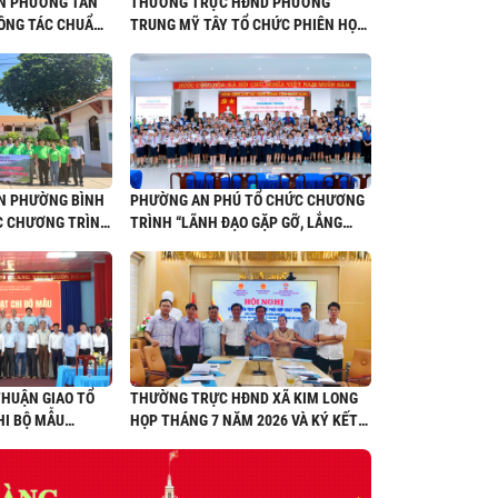
ÂN PHƯỜNG TÂN
THƯỜNG TRỰC HĐND PHƯỜNG
ÔNG TÁC CHUẨN
TRUNG MỸ TÂY TỔ CHỨC PHIÊN HỌP
26-2027
ĐỊNH KỲ THÁNG 8 NĂM 2026 VÀ KÝ
KẾT QUY CHẾ PHỐI HỢP CÔNG TÁC
NHIỆM KỲ 2026 - 2031
N PHƯỜNG BÌNH
PHƯỜNG AN PHÚ TỔ CHỨC CHƯƠNG
C CHƯƠNG TRÌNH
TRÌNH “LÃNH ĐẠO GẶP GỠ, LẮNG
 KINH NGHIỆM
NGHE THIẾU NHI” NĂM 2026
ẢO NĂM 2026
HUẬN GIAO TỔ
THƯỜNG TRỰC HĐND XÃ KIM LONG
HI BỘ MẪU
HỌP THÁNG 7 NĂM 2026 VÀ KÝ KẾT
QUY CHẾ PHỐI HỢP