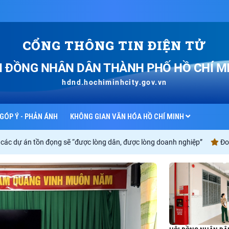
CỔNG THÔNG TIN ĐIỆN TỬ
I ĐỒNG NHÂN DÂN
THÀNH PHỐ HỒ CHÍ M
hdnd.hochiminhcity.gov.vn
GÓP Ý - PHẢN ÁNH
KHÔNG GIAN VĂN HÓA HỒ CHÍ MINH
 đọng sẽ “được lòng dân, được lòng doanh nghiệp”
Đoàn công tác B