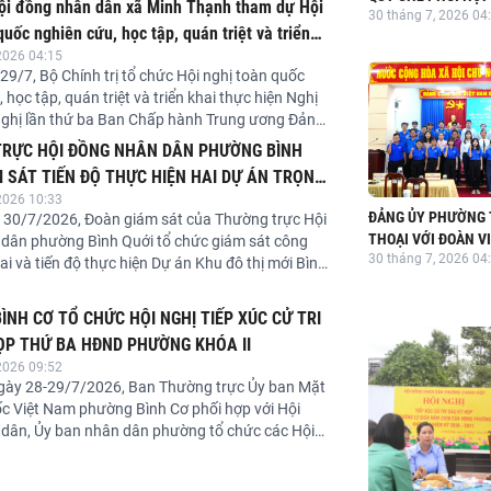
Hội đồng nhân dân xã Minh Thạnh tham dự Hội
30 tháng 7, 2026 04
THƯỜNG TRỰC HĐN
thuộc UBND 
quốc nghiên cứu, học tập, quán triệt và triển
BAN MTTQ VIỆT N
2026 04:15
hiện Nghị quyết Trung ương 3 khóa XIV
PHÚ NHIỆM KỲ 2026
29/7, Bộ Chính trị tổ chức Hội nghị toàn quốc
 học tập, quán triệt và triển khai thực hiện Nghị
nghị lần thứ ba Ban Chấp hành Trung ương Đảng
ội nghị được tổ chức theo hình thức trực tiếp kết
RỰC HỘI ĐỒNG NHÂN DÂN PHƯỜNG BÌNH
yến, kết nối từ điểm cầu Hội trường Diên Hồng,
M SÁT TIẾN ĐỘ THỰC HIỆN HAI DỰ ÁN TRỌNG
ội đến các điểm cầu tại các ban, bộ, ngành Trung
2026 10:33
N ĐỊA BÀN
c địa phương trong cả nước.
ĐẢNG ỦY PHƯỜNG 
 30/7/2026, Đoàn giám sát của Thường trực Hội
THOẠI VỚI ĐOÀN V
dân phường Bình Quới tổ chức giám sát công
30 tháng 7, 2026 04
NĂM 2026
hai và tiến độ thực hiện Dự án Khu đô thị mới Bình
nh Đa và Dự án Cụm 8 chung cư lô số cư xá
NH CƠ TỔ CHỨC HỘI NGHỊ TIẾP XÚC CỬ TRI
ỌP THỨ BA HĐND PHƯỜNG KHÓA II
2026 09:52
gày 28-29/7/2026, Ban Thường trực Ủy ban Mặt
ốc Việt Nam phường Bình Cơ phối hợp với Hội
dân, Ủy ban nhân dân phường tổ chức các Hội
xúc cử tri sau Kỳ họp thứ ba HĐND phường Bình
 nhiệm kỳ 2026 - 2031 tại các khu phố 1, khu phố