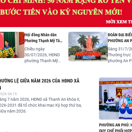
Hội đồng Nhân dân
ĐOÀN ĐẠI BIỂ
Phường Thạnh Mỹ Tây
PHƯỜNG AN P
tổ chức Kỳ họp thường
CHỨC HOẠT Đ
Chiều ngày
Sáng 31/7/2
lệ giữa năm 2026
NGUỒN TẠI KH
30/07/2026, HĐND
Thường trực
TÍCH LỊCH SỬ
phường Thạnh Mỹ
phường An P
TRƯỜNG DỤC
Tây đã hoàn thành
chức chuyến
VÀ DÂNG HƯƠ
toàn bộ chương trình
động về nguồ
TỊCH HỒ CHÍ 
làm việc của Kỳ họp
phường Phan 
HƯỜNG LỆ GIỮA NĂM 2026 CỦA HĐND XÃ
BẢO TÀNG HỒ 
thứ 4 (kỳ họp thường
tỉnh Lâm Đồn
N
MINH BÌNH T
lệ giữa năm 2026).
tham gia của 
2026 04:15
HĐND phường
áng 7 năm 2026, HĐND xã Thanh An khóa II,
đạo các Ban
026-2031 đã tổ chức khai mạc Kỳ họp thứ ba,
các Tổ đại bi
giữa năm 2026.
lãnh đạo các
tham mưu giú
PHƯỜNG AN PHÚ: H
của Đảng ủy,
QUY CHẾ PHỐI HỢP
phòng chuyê