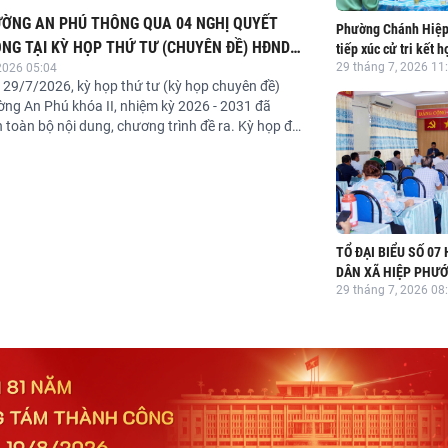
 5, khu phố Suối Cầu và khu phố Bào Gốc.
ỜNG AN PHÚ THÔNG QUA 04 NGHỊ QUYẾT
Phường Chánh Hiệp 
NG TẠI KỲ HỌP THỨ TƯ (CHUYÊN ĐỀ) HĐND
tiếp xúc cử tri kết 
29 tháng 7, 2026 11
2026 05:04
“Cà phê sáng” sau k
ÓA II, NHIỆM KỲ 2026 - 2031
 29/7/2026, kỳ họp thứ tư (kỳ họp chuyên đề)
giữa năm 2026 của
g An Phú khóa II, nhiệm kỳ 2026 - 2031 đã
 toàn bộ nội dung, chương trình đề ra. Kỳ họp đã
thảo luận và biểu quyết thông qua 04 Nghị quyết
trên các lĩnh vực.
TỔ ĐẠI BIỂU SỐ 07
DÂN XÃ HIỆP PHƯỚ
29 tháng 7, 2026 08
TRI SAU KỲ HỌP T
THƯỜNG LỆ GIỮA N
ĐỒNG NHÂN DÂN XÃ
NHIỆM KỲ 2026-20