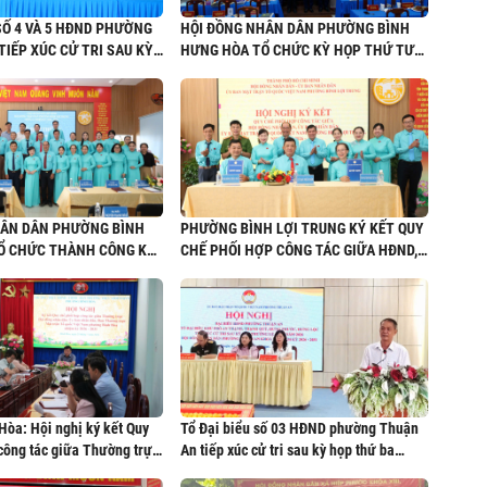
 SỐ 4 VÀ 5 HĐND PHƯỜNG
HỘI ĐỒNG NHÂN DÂN PHƯỜNG BÌNH
TIẾP XÚC CỬ TRI SAU KỲ
HƯNG HÒA TỔ CHỨC KỲ HỌP THỨ TƯ
(KỲ HỌP THƯỜNG LỆ) KHÓA I, NHIỆM
KỲ 2026 - 2031
HÂN DÂN PHƯỜNG BÌNH
PHƯỜNG BÌNH LỢI TRUNG KÝ KẾT QUY
TỔ CHỨC THÀNH CÔNG KỲ
CHẾ PHỐI HỢP CÔNG TÁC GIỮA HĐND,
(KỲ HỌP CHUYÊN ĐỀ)
UBND VÀ ỦY BAN MTTQ VIỆT NAM
M KỲ 2026 – 2031
PHƯỜNG NHIỆM KỲ 2026 – 2031
òa: Hội nghị ký kết Quy
Tổ Đại biểu số 03 HĐND phường Thuận
công tác giữa Thường trực
An tiếp xúc cử tri sau kỳ họp thứ ba
 dân, Ủy ban nhân dân,
HĐND phường khóa II, nhiệm kỳ 2026-