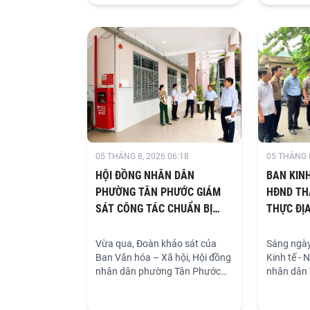
hiện tìm kiếm, quy tập, xác định
đặt ra nhằ
danh tính hài cốt liệt sĩ”.
làm việc,
cơ sở. TP
định hướn
mới công 
thống tổ 
cập nhật d
chung nhi
05 THÁNG 8, 2026 06:18
05 THÁNG 8
HỘI ĐỒNG NHÂN DÂN
BAN KINH
PHƯỜNG TÂN PHƯỚC GIÁM
HĐND TH
SÁT CÔNG TÁC CHUẨN BỊ
THỰC ĐỊA
CHO NĂM HỌC 2026-2027
KIẾN TH
ĐỒNG BT 
Vừa qua, Đoàn khảo sát của
Sáng ngày
Ban Văn hóa – Xã hội, Hội đồng
NGẬP DO
Kinh tế -
nhân dân phường Tân Phước
nhân dân 
đã hoàn thành đợt khảo sát
Minh tổ c
tình hình tổ chức đầu năm học
02 khu đấ