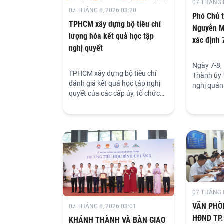
khảo sát Công ty TNHH MTV
07 THÁNG 8
Suất ăn công nghiệp Tú Anh;
07 THÁNG 8, 2026 03:20
Phó Chủ 
trực tiếp làm việc tại phường
TPHCM xây dựng bộ tiêu chí
Nguyễn 
Thuận Giao. Chuyến giám sát
lượng hóa kết quả học tập
xác định 
khẳng định vai trò kiến tạo,
nghị quyết
nâng cao hiệu lực quản lý nhà
đến năm 
nước trên địa bàn siêu đô thị
Ngày 7-8,
sau khi sắp xếp đơn vị hành
TPHCM xây dựng bộ tiêu chí
Thành ủy 
chính.
đánh giá kết quả học tập nghị
nghị quán 
quyết của các cấp ủy, tổ chức
thực hiện 
đảng, qua đó đánh giá thực
lần thứ b
chất mức độ tiếp thu, nhận thức
Trung ươn
và hiệu quả triển khai nghị
nghị diễn 
quyết.
tiếp kết h
07 THÁNG 8
VĂN PHÒ
07 THÁNG 8, 2026 03:01
HĐND TP
KHÁNH THÀNH VÀ BÀN GIAO