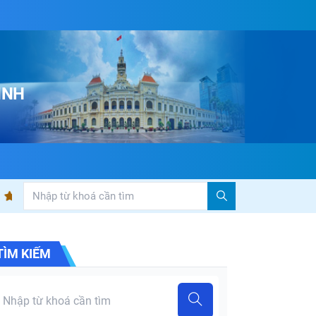
INH
 công tác Ban Văn hóa – Xã hội HĐND Thành phố Hồ Chí Minh khảo sát t
TÌM KIẾM