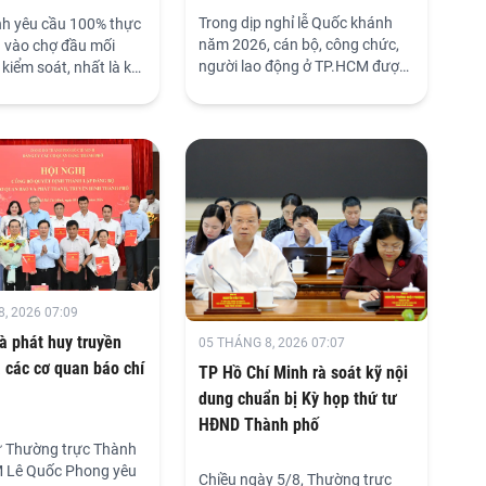
Trong dịp nghỉ lễ Quốc khánh
h yêu cầu 100% thực
năm 2026, cán bộ, công chức,
vào chợ đầu mối
người lao động ở TP.HCM được
kiểm soát, nhất là khi
nghỉ 5 ngày liên tục, từ 29.8 đến
ài tháng nữa bước vào
hết 2.9.2026 theo phương án
mua sắm cuối năm và
hoán đổi ngày làm việc.
Tết Nguyên đán, Đoàn
của HĐND thành phố
h yêu cầu siết chặt
 thực phẩm đưa vào
 cường truy xuất
 và nâng cao năng
ý.
, 2026 07:09
à phát huy truyền
05 THÁNG 8, 2026 07:07
 các cơ quan báo chí
TP Hồ Chí Minh rà soát kỹ nội
dung chuẩn bị Kỳ họp thứ tư
HĐND Thành phố
ư Thường trực Thành
 Lê Quốc Phong yêu
Chiều ngày 5/8, Thường trực