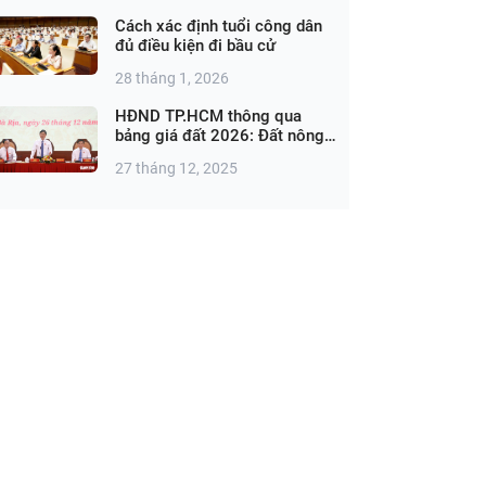
Cách xác định tuổi công dân
đủ điều kiện đi bầu cử
28 tháng 1, 2026
HĐND TP.HCM thông qua
bảng giá đất 2026: Đất nông
nghiệp cao nhất 1,44 triệu
27 tháng 12, 2025
đồng/m²