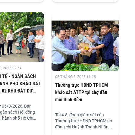
luận tại tổ về các dự án luật và
m chấn chỉnh lề lối
nghị quyết.
 giảm gánh nặng cho
HCM đang cụ thể hóa
g này bằng việc đổi
tác báo cáo trong hệ
chức Đảng theo hướng
ữ liệu một lần, dùng
ều mục đích.
, 2026 02:54
 TẾ - NGÂN SÁCH
05 THÁNG 8, 2026 11:25
ÀNH PHỐ KHẢO SÁT
Thường trực HĐND TPHCM
 02 KHU ĐẤT DỰ
khảo sát ATTP tại chợ đầu
ANH TOÁN HỢP
mối Bình Điền
DỰ ÁN GIẢI QUYẾT
 05/8/2026, Ban
 TRIỀU
 Ngân sách Hội đồng
Tối 4-8, đoàn giám sát của
Thành phố Hồ Chí
Thường trực HĐND TPHCM do
hức khảo sát thực địa
đồng chí Huỳnh Thanh Nhân,
t dự kiến thanh toán
Phó Chủ tịch HĐND TPHCM làm