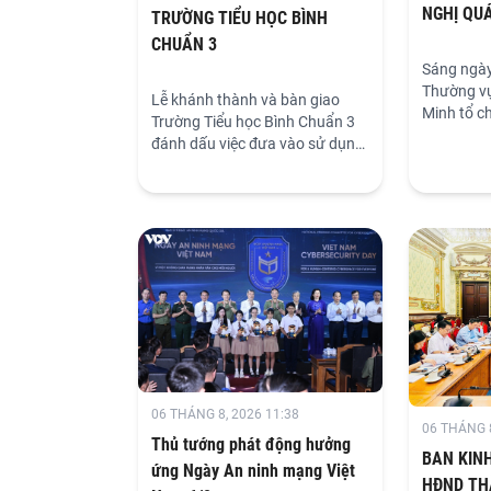
NGHỊ QUÁ
TRƯỜNG TIỂU HỌC BÌNH
KHAI THỰ
CHUẨN 3
HỘI NGHỊ
Sáng ngày
CHẤP HÀ
Thường vụ
Lễ khánh thành và bàn giao
Minh tổ ch
ĐẢNG KH
Trường Tiểu học Bình Chuẩn 3
và triển k
đánh dấu việc đưa vào sử dụng
quyết Hội 
một công trình giáo dục hiện
Chấp hàn
đại, góp phần đáp ứng nhu cầu
khóa XIV 
học tập của học sinh trên địa
tiếp kết h
bàn phường Thuận Giao, nâng
cầu Văn p
cao chất lượng giáo dục và thể
Quốc hội 
hiện hiệu quả chủ trương xã hội
nhân dân 
hóa giáo dục.
Minh, tập
đơn vị đã
đông đủ.
06 THÁNG 8, 2026 11:38
06 THÁNG 8
Thủ tướng phát động hưởng
BAN KINH
ứng Ngày An ninh mạng Việt
HĐND TH