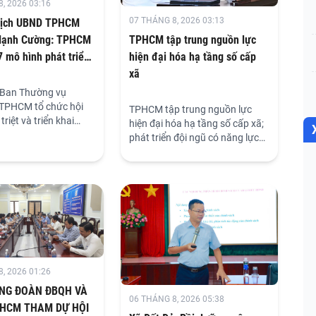
, 2026 03:16
07 THÁNG 8, 2026 03:13
tịch UBND TPHCM
Mạnh Cường: TPHCM
TPHCM tập trung nguồn lực
7 mô hình phát triển
hiện đại hóa hạ tầng số cấp
2035
xã
 Ban Thường vụ
TPHCM tổ chức hội
TPHCM tập trung nguồn lực
triệt và triển khai
hiện đại hóa hạ tầng số cấp xã;
Nghị quyết Hội nghị
phát triển đội ngũ có năng lực
a Ban Chấp hành
số và xem đây là tiêu chuẩn bắt
g Đảng khóa XIV. Hội
buộc của đội ngũ cán bộ trong
ra theo hình thức trực
mô hình quản trị mới.
ợp trực tuyến.
, 2026 01:26
NG ĐOÀN ĐBQH VÀ
06 THÁNG 8, 2026 05:38
.HCM THAM DỰ HỘI