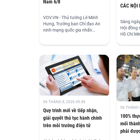
Nam 6/8
CÁC NỘI
VỰC TÀI 
VOV.VN - Thủ tướng Lê Minh
DỰ KIẾN 
Sáng ngày
Hưng, Trưởng ban Chỉ đạo An
TƯ HĐND
Hội đồng 
ninh mạng quốc gia nhấn
Hồ Chí Min
mạnh, bảo đảm an ninh mạng
sách Hội 
phải gắn kết chặt chẽ, đồng bộ
phố tổ ch
giữa bảo vệ hệ thống và bảo vệ
các nội du
con người.
chính - ng
chính tha
dân Thành
đồng nhâ
xét, thông
tư. Phiên 
Nguyễn C
06 THÁNG 8, 2026 09:49
viên, Ủy 
06 THÁNG 8
Thành phố
Quy trình mới về tiếp nhận,
- Ngân s
100% thự
giải quyết thủ tục hành chính
chủ trì.
mối thành
trên môi trường điện tử
phải được