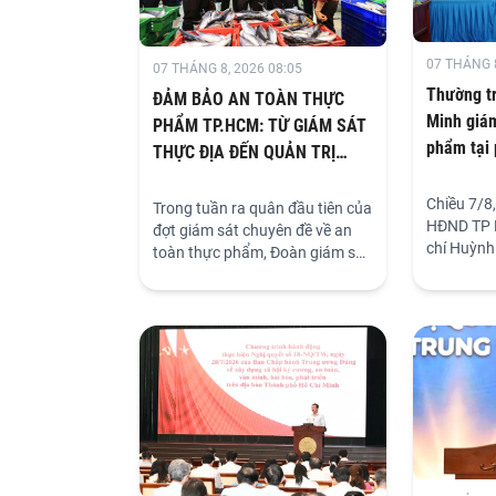
07 THÁNG 8
07 THÁNG 8, 2026 08:05
Thường t
ĐẢM BẢO ​AN TOÀN THỰC
Minh giám
PHẨM TP.HCM: TỪ GIÁM SÁT
phẩm tại
THỰC ĐỊA ĐẾN QUẢN TRỊ
NGUY CƠ TỪ GỐC
Chiều 7/8
Trong tuần ra quân đầu tiên của
HĐND TP H
đợt giám sát chuyên đề về an
chí Huỳnh
toàn thực phẩm, Đoàn giám sát
ủy viên, 
của Thường trực HĐND TP Hồ
Thành phố
Chí Minh do đồng chí Huỳnh
có buổi g
Thanh Nhân, Thành ủy viên,
công tác 
Phó Chủ tịch HĐND Thành phố
an toàn t
làm Trưởng đoàn, đã liên tục
địa bàn p
thực địa tại các "mắt xích" cung
đặc biệt c
ứng trọng điểm: xuyên đêm
ăn công n
khảo sát Chợ đầu mối nông sản
thực phẩm Bình Điền; làm việc
với UBND phường Bình Tân và