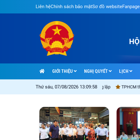
Liên hệ
Chính sách bảo mật
Sơ đồ website
Fanpage
HỘ
GIỚI THIỆU
NGHỊ QUYẾT
LỊCH
Thứ sáu, 07/08/2026 13:09:59
ông" đối với kỳ thi tuyển sinh vào lớp 10 công lập
TPHCM tháo gỡ các