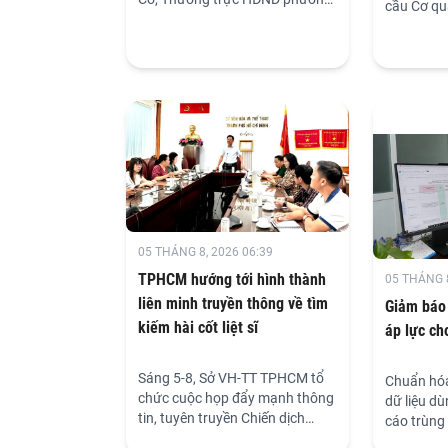
cầu Cơ qu
Bình Cơ tổ chức phiên họp định
thanh, Tr
kỳ tháng 7/2026 nhằm xem xét,
tục hoàn t
cho ý kiến đối với các dự thảo kế
phương th
hoạch và một số nội dung
thừa, phá
chuẩn bị cho hoạt động của
báo chí t
HĐND phường trong thời gian
vụ chuyên
tới.
dựng Đản
05 THÁNG 8, 2026 06:39
TPHCM hướng tới hình thành
05 THÁNG 8
liên minh truyền thông về tìm
Giảm báo 
kiếm hài cốt liệt sĩ
áp lực ch
Sáng 5-8, Sở VH-TT TPHCM tổ
Chuẩn hóa
chức cuộc họp đẩy mạnh thông
dữ liệu d
tin, tuyên truyền Chiến dịch
cáo trùng 
“500 ngày đêm đẩy mạnh thực
những yêu