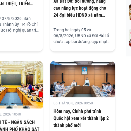
Xã Đất Đỏ: Bồi dưỡng, nâng
N TRIỆT, TRIỂN
cao năng lực hoạt động cho
C HIỆN NGHỊ QUYẾT
24 đại biểu HĐND xã năm
 LẦN THỨ BA BAN
 07/8/2026, Ban
2026
NH TRUNG ƯƠNG
 Thành ủy TP.Hồ Chí
Trong hai ngày 05 và
ức Hội nghị quán triệt
ÓA XIV
06/8/2026, UBND xã Đất Đỏ tổ
hai thực hiện Nghị
chức Lớp bồi dưỡng, cập nhật
nghị lần thứ ba Ban
quy định, kiến thức và kỹ năng
h Trung ương Đảng
nghiệp vụ cho 24 đại biểu HĐND
bằng hình thức trực
xã năm 2026. Đây là hoạt động
ợp trực tuyến. Tại điểm
trọng tâm nhằm cụ thể hóa
hòng Đoàn Đại biểu
trách nhiệm của chính quyền
(ĐBQH) và Hội đồng
địa phương trong công tác đào
(HĐND) TP.Hồ Chí
tạo, chuẩn hóa đội ngũ cán bộ
 thể cán bộ, công chức
dân cử.
 tham dự nghiêm túc,
06 THÁNG 8, 2026 09:50
Hôm nay, Chính phủ trình
, 2026 10:40
Quốc hội xem xét thành lập 2
 TẾ - NGÂN SÁCH
thành phố mới
ÀNH PHỐ KHẢO SÁT