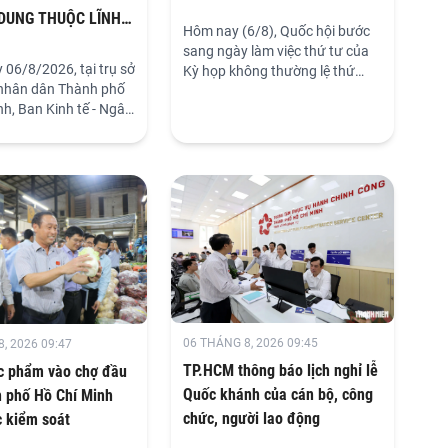
 DUNG THUỘC LĨNH
Hôm nay (6/8), Quốc hội bước
CHÍNH - NGÂN SÁCH
sang ngày làm việc thứ tư của
TRÌNH KỲ HỌP THỨ
 06/8/2026, tại trụ sở
Kỳ họp không thường lệ thứ
 THÀNH PHỐ
nhân dân Thành phố
nhất, nghe trình bày các tờ
h, Ban Kinh tế - Ngân
trình, báo cáo thẩm tra và cho ý
đồng nhân dân Thành
kiến đối với nhiều nội dung quan
ức phiên họp khảo sát
trọng, trong đó có việc thành
ng thuộc lĩnh vực tài
lập thành phố Quảng Ninh và
ân sách do Sở Tài
thành phố Bắc Ninh.
m mưu Ủy ban nhân
 phố dự kiến trình Hội
n dân Thành phố xem
 qua tại Kỳ họp thứ
khảo sát do đồng chí
ông Danh, Thành ủy
viên Thường trực HĐND
06 THÁNG 8, 2026 09:45
, 2026 09:47
, Trưởng Ban Kinh tế
ách HĐND Thành phố
TP.HCM thông báo lịch nghỉ lễ
c phẩm vào chợ đầu
Quốc khánh của cán bộ, công
 phố Hồ Chí Minh
chức, người lao động
 kiểm soát