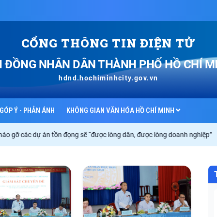
CỔNG THÔNG TIN ĐIỆN TỬ
I ĐỒNG NHÂN DÂN
THÀNH PHỐ HỒ CHÍ M
hdnd.hochiminhcity.gov.vn
GÓP Ý - PHẢN ÁNH
KHÔNG GIAN VĂN HÓA HỒ CHÍ MINH
 dự án tồn đọng sẽ “được lòng dân, được lòng doanh nghiệp”
Đoàn