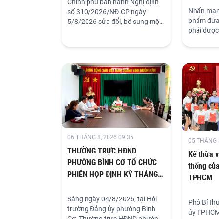
Chính phủ ban hành Nghị định
Nhấn mạn
số 310/2026/NĐ-CP ngày
phẩm đưa 
5/8/2026 sửa đổi, bổ sung một
phải được 
số điều của Nghị định số
chỉ còn v
45/2020/NĐ-CP ngày 8 tháng 4
cao điểm 
năm 2020 của Chính phủ về
chuẩn bị 
thực hiện thủ tục hành chính
giám sát 
trên môi trường điện tử, được
Hồ Chí Min
sửa đổi, bổ sung bởi Nghị định
kiểm soát
số 68/2024/NĐ-CP, Nghị định
chợ, tăng
số 69/2024/NĐ-CP và Nghị
nguồn gốc
định số 118/2025/NĐ-CP.
lực quản l
06 THÁNG 8, 2026 09:35
05 THÁNG 8
THƯỜNG TRỰC HĐND
Kế thừa v
PHƯỜNG BÌNH CƠ TỔ CHỨC
thống của
PHIÊN HỌP ĐỊNH KỲ THÁNG
TPHCM
7/2026
Sáng ngày 04/8/2026, tại Hội
Phó Bí th
trường Đảng ủy phường Bình
ủy TPHCM
Cơ, Thường trực HĐND phường