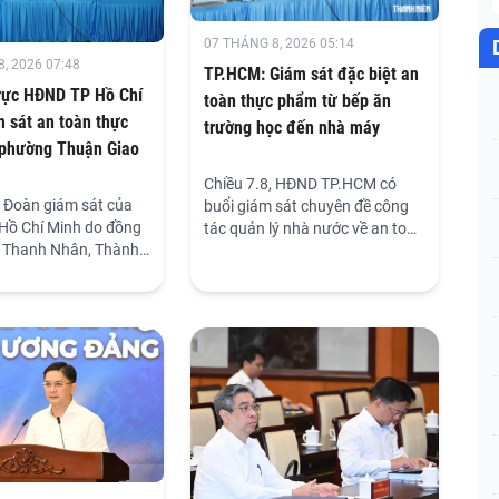
07 THÁNG 8, 2026 05:14
, 2026 07:48
TP.HCM: Giám sát đặc biệt an
rực HĐND TP Hồ Chí
toàn thực phẩm từ bếp ăn
 sát an toàn thực
trường học đến nhà máy
 phường Thuận Giao
Chiều 7.8, HĐND TP.HCM có
, Đoàn giám sát của
buổi giám sát chuyên đề công
ồ Chí Minh do đồng
tác quản lý nhà nước về an toàn
 Thanh Nhân, Thành
thực phẩm trên địa bàn phường
Phó Chủ tịch HĐND
Thuận Giao, đặc biệt trong các
 làm Trưởng đoàn, đã
bếp ăn công nhân, trường học.
iám sát chuyên đề
quản lý nhà nước về
hực phẩm (ATTP) trên
hường Thuận Giao,
hú trọng tại các bếp
hân và trường học.