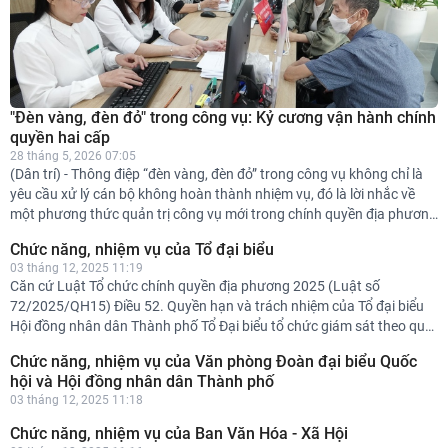
"Đèn vàng, đèn đỏ" trong công vụ: Kỷ cương vận hành chính
quyền hai cấp
28 tháng 5, 2026 07:05
(Dân trí) - Thông điệp “đèn vàng, đèn đỏ” trong công vụ không chỉ là
yêu cầu xử lý cán bộ không hoàn thành nhiệm vụ, đó là lời nhắc về
một phương thức quản trị công vụ mới trong chính quyền địa phương
hai cấp.
Chức năng, nhiệm vụ của Tổ đại biểu
03 tháng 12, 2025 11:19
Căn cứ Luật Tổ chức chính quyền địa phương 2025 (Luật số
72/2025/QH15) Điều 52. Quyền hạn và trách nhiệm của Tổ đại biểu
Hội đồng nhân dân Thành phố Tổ Đại biểu tổ chức giám sát theo quy
định của Luật Tổ chức chính quyền địa phương; Mục 4 Chương III
Chức năng, nhiệm vụ của Văn phòng Đoàn đại biểu Quốc
Luật Hoạt động giám sát của Quốc hội và Hội đồng nhân dân và các
hội và Hội đồng nhân dân Thành phố
văn bản hướng dẫn thi hành. Điều 74. Giám sát của Tổ đại biểu Hội
03 tháng 12, 2025 11:18
đồng nhân dân (Luật Hoạt động giám sát của Quốc hội và Hội đồng
nhân dân số 87/2015/QH13): Tổ đại biểu HĐND ...
Chức năng, nhiệm vụ của Ban Văn Hóa - Xã Hội