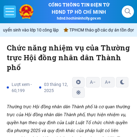
CỔNG THÔNG TIN ĐIỆN TỬ
HĐND TP HỒ CHÍ MINH
hdnd.hochiminhcity.gov.vn
 tuyển sinh vào lớp 10 công lập
TPHCM tháo gỡ các dự án tồn đọng s
Chức năng nhiệm vụ của Thường
Giới thiệu
trực Hội đồng nhân dân Thành
phố
Nghị quyết
Lịch
A−
A+
Lượt xem -
03 tháng 12,
60,199
2025
Góp ý - Phản ánh
Thường trực Hội đồng nhân dân Thành phố là cơ quan thường
Không gian văn hóa Hồ Chí Minh
trực của Hội đồng nhân dân Thành phố, thực hiện nhiệm vụ,
quyền hạn theo quy định của Luật Luật Tổ chức chính quyền
địa phương 2025 và quy định khác của pháp luật có liên