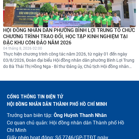
HỘI ĐỒNG NHÂN DÂN PHƯỜNG BÌNH LỢI TRUNG TỔ CHỨC
CHƯƠNG TRÌNH TRAO ĐỔI, HỌC TẬP KINH NGHIỆM TẠI
ĐẶC KHU CÔN ĐẢO NĂM 2026
04 tháng 8, 2026 02:00
Thực hiện chương trình công tác năm 2026, từ ngày 01 đến ngày
03/8/2026, Đoàn đại biểu Hội đồng nhân dân phường Bình Lợi Trung
do Bà Thái Thị Hồng Nga - Bí thư Đảng ủy, Chủ tịch Hội đồng nhân
dân phường làm Trưởng đoàn đã tổ chức chương trình trao đổi, học
tập kinh nghiệm tại Đặc khu Côn Đảo.
CỔNG THÔNG TIN ĐIỆN TỬ
HỘI ĐỒNG NHÂN DÂN THÀNH PHỐ HỒ CHÍ MINH
Trưởng ban biên tập:
Ông Huỳnh Thanh Nhân
Cơ quan chủ quản: Hội đồng nhân dân Thành phố Hồ
Chí Minh
Giấy phép hoạt động: Số 7746/GP-TTĐT ngày