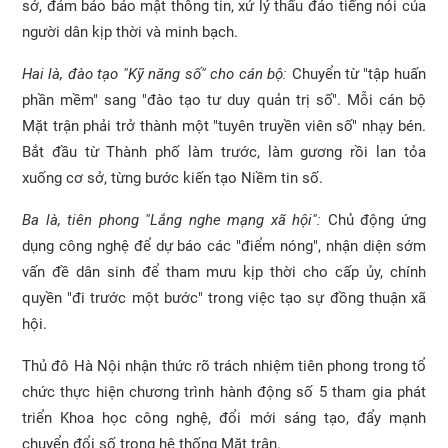
sở, đảm bảo bảo mật thông tin, xử lý thấu đáo tiếng nói của
người dân kịp thời và minh bạch.
Hai là, đào tạo "Kỹ năng số" cho cán bộ:
Chuyển từ "tập huấn
phần mềm" sang "đào tạo tư duy quản trị số". Mỗi cán bộ
Mặt trận phải trở thành một "tuyên truyền viên số" nhạy bén.
Bắt đầu từ Thành phố làm trước, làm gương rồi lan tỏa
xuống cơ sở, từng bước kiến tạo Niềm tin số.
Ba là, tiên phong "Lắng nghe mạng xã hội":
Chủ động ứng
dụng công nghệ để dự báo các "điểm nóng", nhận diện sớm
vấn đề dân sinh để tham mưu kịp thời cho cấp ủy, chính
quyền "đi trước một bước" trong việc tạo sự đồng thuận xã
hội.
Thủ đô Hà Nội nhận thức rõ trách nhiệm tiên phong trong tổ
chức thực hiện chương trình hành động số 5 tham gia phát
triển Khoa học công nghệ, đổi mới sáng tạo, đẩy mạnh
chuyển đổi số trong hệ thống Mặt trận.