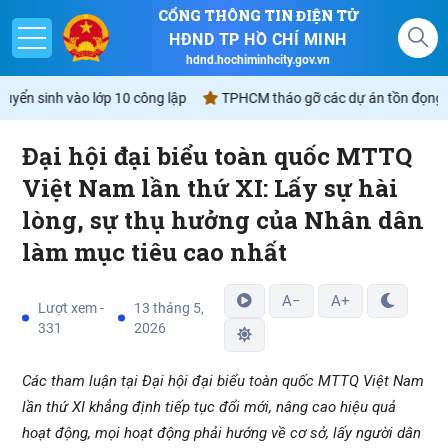
CỔNG THÔNG TIN ĐIỆN TỬ
HĐND TP HỒ CHÍ MINH
hdnd.hochiminhcity.gov.vn
n sinh vào lớp 10 công lập
TPHCM tháo gỡ các dự án tồn đọng sẽ “đư
Đại hội đại biểu toàn quốc MTTQ
Giới thiệu
Việt Nam lần thứ XI: Lấy sự hài
lòng, sự thụ hưởng của Nhân dân
Nghị quyết
làm mục tiêu cao nhất
Lịch
A−
A+
Lượt xem -
13 tháng 5,
Góp ý - Phản ánh
331
2026
Không gian văn hóa Hồ Chí Minh
Các tham luận tại Đại hội đại biểu toàn quốc MTTQ Việt Nam
lần thứ XI khẳng định tiếp tục đổi mới, nâng cao hiệu quả
hoạt động, mọi hoạt động phải hướng về cơ sở, lấy người dân