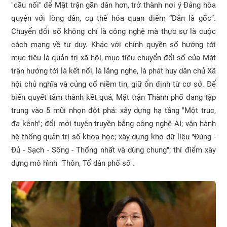
"cầu nối" để Mặt trận gần dân hơn, trở thành nơi ý Đảng hòa
quyện với lòng dân, cụ thể hóa quan điểm “Dân là gốc”.
Chuyển đổi số không chỉ là công nghệ mà thực sự là cuộc
cách mạng về tư duy. Khác với chính quyền số hướng tới
mục tiêu là quản trị xã hội, mục tiêu chuyển đổi số của Mặt
trận hướng tới là kết nối, là lắng nghe, là phát huy dân chủ Xã
hội chủ nghĩa và củng cố niềm tin, giữ ổn định từ cơ sở. Để
biến quyết tâm thành kết quả, Mặt trận Thành phố đang tập
trung vào 5 mũi nhọn đột phá:
xây dựng hạ tầng "Một trục,
đa kênh"; đổi mới tuyên truyền bằng công nghệ AI; vận hành
hệ thống quản trị số khoa học; xây dựng kho dữ liệu "Đúng -
Đủ - Sạch - Sống - Thống nhất và dùng chung"; thí điểm xây
dựng mô hình "Thôn, Tổ dân phố số".