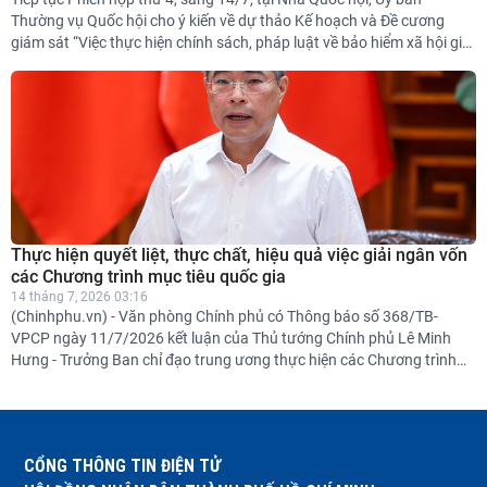
Thường vụ Quốc hội cho ý kiến về dự thảo Kế hoạch và Đề cương
giám sát “Việc thực hiện chính sách, pháp luật về bảo hiểm xã hội giai
đoạn 2021-2026”. Ủy viên Trung ương Đảng, Phó Chủ tịch Quốc hội
Nguyễn Thị Thanh điều hành phiên họp.
Thực hiện quyết liệt, thực chất, hiệu quả việc giải ngân vốn
các Chương trình mục tiêu quốc gia
14 tháng 7, 2026 03:16
(Chinhphu.vn) - Văn phòng Chính phủ có Thông báo số 368/TB-
VPCP ngày 11/7/2026 kết luận của Thủ tướng Chính phủ Lê Minh
Hưng - Trưởng Ban chỉ đạo trung ương thực hiện các Chương trình
mục tiêu quốc gia (Ban Chỉ đạo) tại Phiên họp thứ nhất của Ban Chỉ
đạo.
CỔNG THÔNG TIN ĐIỆN TỬ