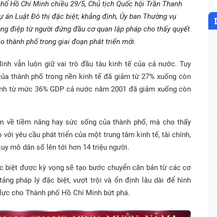
hố Hồ Chí Minh chiều 29/5, Chủ tịch Quốc hội Trần Thanh
 án Luật Đô thị đặc biệt; khẳng định, Ủy ban Thường vụ
ông điệp từ người đứng đầu cơ quan lập pháp cho thấy quyết
o thành phố trong giai đoạn phát triển mới.
h vẫn luôn giữ vai trò đầu tàu kinh tế của cả nước. Tuy
của thành phố trong nền kinh tế đã giảm từ 27% xuống còn
inh từ mức 36% GDP cả nước năm 2001 đã giảm xuống còn
m về tiềm năng hay sức sống của thành phố, mà cho thấy
với yêu cầu phát triển của một trung tâm kinh tế, tài chính,
uy mô dân số lên tới hơn 14 triệu người.
ặc biệt được kỳ vọng sẽ tạo bước chuyển căn bản từ các cơ
ng pháp lý đặc biệt, vượt trội và ổn định lâu dài để hình
g lực cho Thành phố Hồ Chí Minh bứt phá.