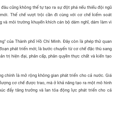
n đâu cũng không thể tự tạo ra sự đột phá nếu thiếu đội ngũ
i mới. Thể chế vượt trội cần đi cùng với cơ chế kiểm soát
àng và môi trường khuyến khích cán bộ dám nghĩ, dám làm vì
riêng" của Thành phố Hồ Chí Minh. Đây còn là phép thử quan
i đoạn phát triển mới; là bước chuyển từ cơ chế đặc thù sang
ản trị hiện đại, phân cấp, phân quyền thực chất và kiến tạo
ũng chính là mở rộng không gian phát triển cho cả nước. Giá
ố lượng cơ chế được trao, mà ở khả năng tạo ra một mô hình
húc đẩy tăng trưởng và lan tỏa động lực phát triển cho cả