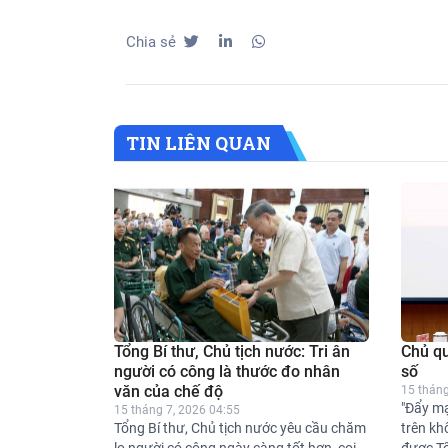
Chia sẻ
TIN LIÊN QUAN
Tổng Bí thư, Chủ tịch nước: Tri ân
Chủ qu
người có công là thước đo nhân
số
văn của chế độ
15 tháng
"Đẩy m
15 tháng 7, 2026 04:55
Tổng Bí thư, Chủ tịch nước yêu cầu chăm
trên kh