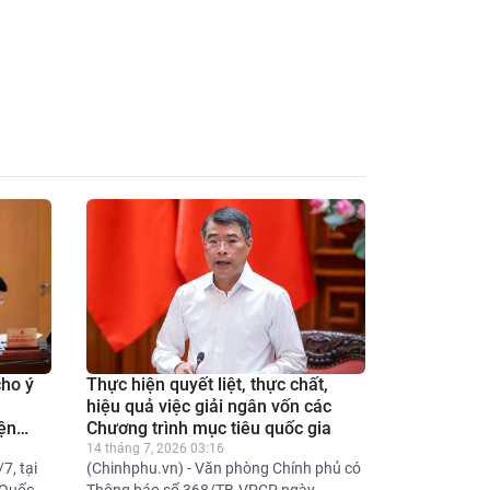
cho ý
Thực hiện quyết liệt, thực chất,
ề
hiệu quả việc giải ngân vốn các
iện
Chương trình mục tiêu quốc gia
 hiểm
14 tháng 7, 2026 03:16
7, tại
(Chinhphu.vn) - Văn phòng Chính phủ có