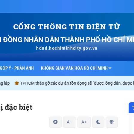
CỔNG THÔNG TIN ĐIỆN TỬ
I ĐỒNG NHÂN DÂN
THÀNH PHỐ HỒ CHÍ M
hdnd.hochiminhcity.gov.vn
GÓP Ý - PHẢN ÁNH
KHÔNG GIAN VĂN HÓA HỒ CHÍ MINH
TPHCM tháo gỡ các dự án tồn đọng sẽ “được lòng dân, được lòng do
ị đặc biệt
A−
A+