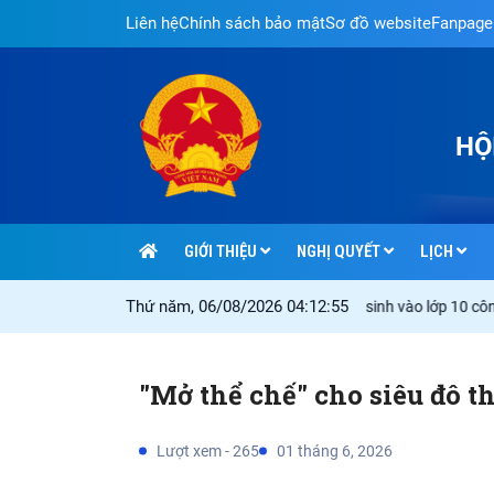
Liên hệ
Chính sách bảo mật
Sơ đồ website
Fanpage
HỘ
GIỚI THIỆU
NGHỊ QUYẾT
LỊCH
Thứ năm, 06/08/2026 04:12:56
hực hiện "4 đúng, 3 không" đối với kỳ thi tuyển sinh vào lớp 10 công lập
"Mở thể chế" cho siêu đô th
Lượt xem - 265
01 tháng 6, 2026