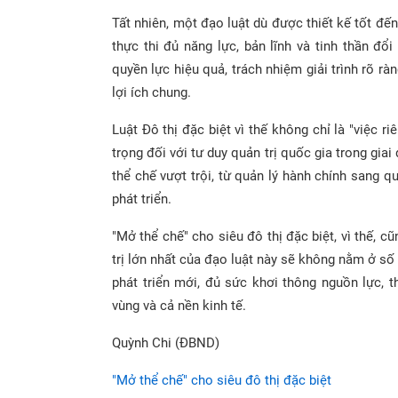
Tất nhiên, một đạo luật dù được thiết kế tốt đế
thực thi đủ năng lực, bản lĩnh và tinh thần đổ
quyền lực hiệu quả, trách nhiệm giải trình rõ r
lợi ích chung.
Luật Đô thị đặc biệt vì thế không chỉ là "việc 
trọng đối với tư duy quản trị quốc gia trong gia
thể chế vượt trội, từ quản lý hành chính sang qu
phát triển.
"Mở thể chế" cho siêu đô thị đặc biệt, vì thế, c
trị lớn nhất của đạo luật này sẽ không nằm ở s
phát triển mới, đủ sức khơi thông nguồn lực, t
vùng và cả nền kinh tế.
Quỳnh Chi (ĐBND)
"Mở thể chế" cho siêu đô thị đặc biệt