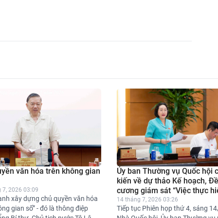
yền văn hóa trên không gian
Ủy ban Thường vụ Quốc hội 
kiến về dự thảo Kế hoạch, Đ
cương giám sát “Việc thực h
 7, 2026 03:09
ạnh xây dựng chủ quyền văn hóa
chính sách, pháp luật về bảo
14 tháng 7, 2026 03:26
ông gian số” - đó là thông điệp
Tiếp tục Phiên họp thứ 4, sáng 14/
xã hội giai đoạn 2021-2026”