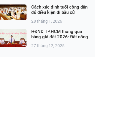
Cách xác định tuổi công dân
đủ điều kiện đi bầu cử
28 tháng 1, 2026
HĐND TP.HCM thông qua
bảng giá đất 2026: Đất nông
nghiệp cao nhất 1,44 triệu
27 tháng 12, 2025
đồng/m²