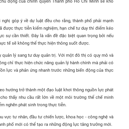
nh chủ động của chính quyền Thành phố Hồ Chí Minh sẽ khó
hội nghị góp ý về dự luật đều cho rằng, thành phố phải mạnh
ã được thực tiễn kiểm nghiệm, hạn chế tư duy thí điểm kéo
hực sự cần thiết. Đây là vấn đề đặc biệt quan trọng bởi nếu
thực tế sẽ không thể thực hiện thông suốt được.
 quản lý sang tư duy quản trị. Với một đô thị có quy mô và
ông chỉ thực hiện chức năng quản lý hành chính mà phải có
guồn lực và phản ứng nhanh trước những biến động của thực
heo hướng trở thành một đạo luật khơi thông nguồn lực phát
 cho thấy nhu cầu rất lớn về một môi trường thể chế minh
ểm nghẽn phát sinh trong thực tiễn.
u vực tư nhân, đầu tư chiến lược, khoa học - công nghệ và
nh phố mới có thể tạo ra những động lực tăng trưởng mới.