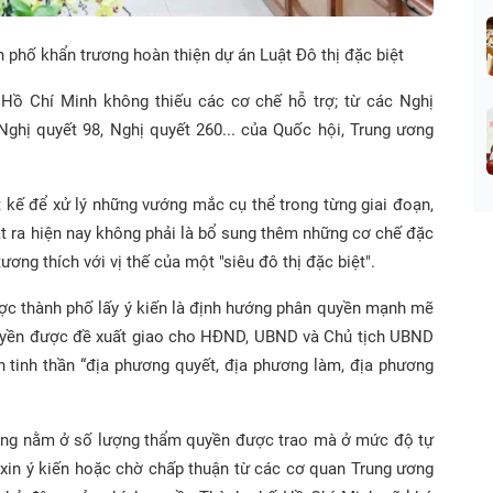
 phố khẩn trương hoàn thiện dự án Luật Đô thị đặc biệt
Hồ Chí Minh không thiếu các cơ chế hỗ trợ; từ các Nghị
Nghị quyết 98, Nghị quyết 260... của Quốc hội, Trung ương
t kế để xử lý những vướng mắc cụ thể trong từng giai đoạn,
ặt ra hiện nay không phải là bổ sung thêm những cơ chế đặc
ơng thích với vị thế của một "siêu đô thị đặc biệt".
ợc thành phố lấy ý kiến là định hướng phân quyền mạnh mẽ
uyền được đề xuất giao cho HĐND, UBND và Chủ tịch UBND
ện tinh thần “địa phương quyết, địa phương làm, địa phương
hông nằm ở số lượng thẩm quyền được trao mà ở mức độ tự
i xin ý kiến hoặc chờ chấp thuận từ các cơ quan Trung ương