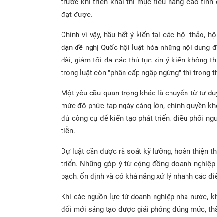
trước khi triển khai thì mục tiêu nâng cao tí
đạt được.
Chính vì vậy, hầu hết ý kiến tại các hội thảo, 
dạn đề nghị Quốc hội luật hóa những nội dung đ
dài, giảm tối đa các thủ tục xin ý kiến không t
trong luật còn "phân cấp ngập ngừng" thì trong 
Một yêu cầu quan trọng khác là chuyển từ tư duy
mức độ phức tạp ngày càng lớn, chính quyền kh
đủ công cụ để kiến tạo phát triển, điều phối n
tiễn.
Dự luật cần được rà soát kỹ lưỡng, hoàn thiện t
triển. Những góp ý từ cộng đồng doanh nghiệp
bạch, ổn định và có khả năng xử lý nhanh các đi
Khi các nguồn lực từ doanh nghiệp nhà nước, kh
đổi mới sáng tạo được giải phóng đúng mức, thà