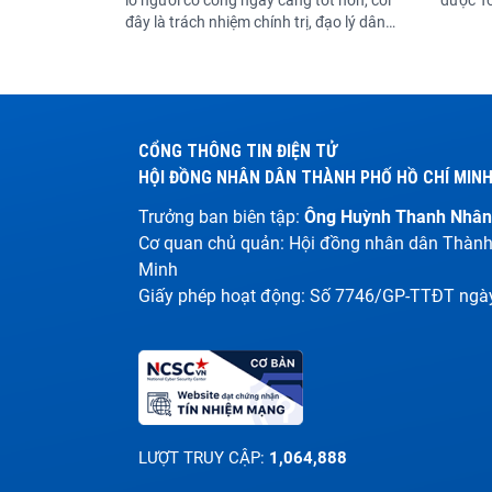
lo người có công ngày càng tốt hơn, coi
được Tổ
đây là trách nhiệm chính trị, đạo lý dân
nhấn mạ
tộc và thước đo tính nhân văn của chế
đạo phá
độ.
CỔNG THÔNG TIN ĐIỆN TỬ
HỘI ĐỒNG NHÂN DÂN THÀNH PHỐ HỒ CHÍ MIN
Trưởng ban biên tập:
Ông Huỳnh Thanh Nhân
Cơ quan chủ quản: Hội đồng nhân dân Thành
Minh
Giấy phép hoạt động: Số 7746/GP-TTĐT ngà
LƯỢT TRUY CẬP:
1,064,888