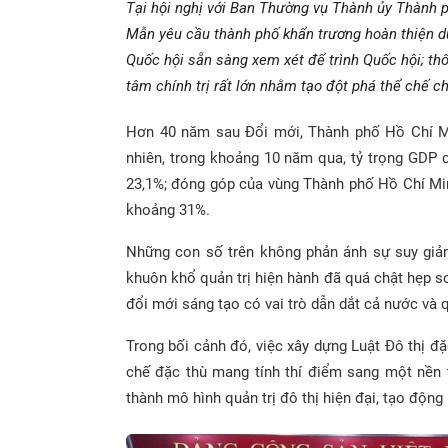
Tại hội nghị với Ban Thường vụ Thành ủy Thành p
Mẫn yêu cầu thành phố khẩn trương hoàn thiện dự
Quốc hội sẵn sàng xem xét để trình Quốc hội; th
tâm chính trị rất lớn nhằm tạo đột phá thể chế ch
Hơn 40 năm sau Đổi mới, Thành phố Hồ Chí Min
nhiên, trong khoảng 10 năm qua, tỷ trọng GDP 
23,1%; đóng góp của vùng Thành phố Hồ Chí M
khoảng 31%.
Những con số trên không phản ánh sự suy giả
khuôn khổ quản trị hiện hành đã quá chật hẹp so 
đổi mới sáng tạo có vai trò dẫn dắt cả nước và q
Trong bối cảnh đó, việc xây dựng Luật Đô thị đ
chế đặc thù mang tính thí điểm sang một nền tả
thành mô hình quản trị đô thị hiện đại, tạo độn