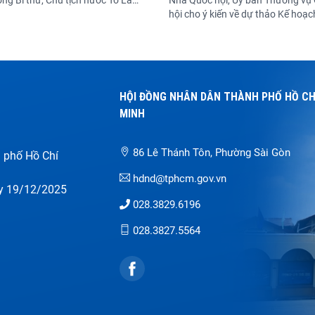
ng Bí thư, Chủ tịch nước Tô Lâm
Nhà Quốc hội, Ủy ban Thường vụ
nh tại phiên họp thứ hai, Ban chỉ
hội cho ý kiến về dự thảo Kế hoạc
t triển Văn hóa Việt Nam.
cương giám sát “Việc thực hiện c
sách, pháp luật về bảo hiểm xã hội
đoạn 2021-2026”. Ủy viên Trung 
Đảng, Phó Chủ tịch Quốc hội Ngu
Thanh điều hành phiên họp.
HỘI ĐỒNG NHÂN DÂN THÀNH PHỐ HỒ CH
H
MINH
86 Lê Thánh Tôn, Phường Sài Gòn
 phố Hồ Chí
hdnd@tphcm.gov.vn
y 19/12/2025
028.3829.6196
028.3827.5564