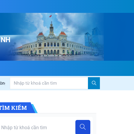
INH
anh nghiệp”
Đoàn công tác Ban Văn hóa – Xã hội HĐND Thành phố Hồ
TÌM KIẾM