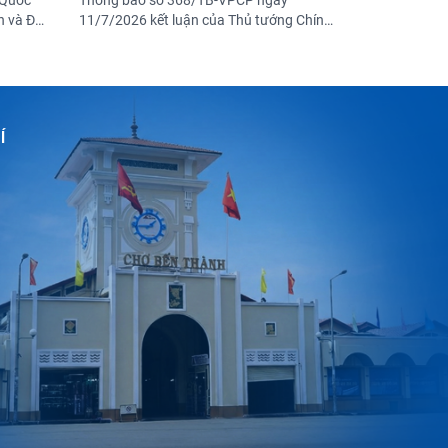
 Quốc
Thông báo số 368/TB-VPCP ngày
h và Đề
11/7/2026 kết luận của Thủ tướng Chính
hính
phủ Lê Minh Hưng - Trưởng Ban chỉ đạo
 giai
trung ương thực hiện các Chương trình
ương
mục tiêu quốc gia (Ban Chỉ đạo) tại Phiên
yễn Thị
họp thứ nhất của Ban Chỉ đạo.
Í