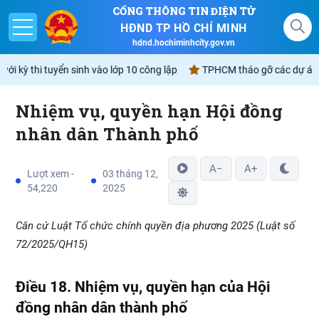
CỔNG THÔNG TIN ĐIỆN TỬ
HĐND TP HỒ CHÍ MINH
hdnd.hochiminhcity.gov.vn
i kỳ thi tuyển sinh vào lớp 10 công lập
TPHCM tháo gỡ các dự án tồn
Nhiệm vụ, quyền hạn Hội đồng
Giới thiệu
nhân dân Thành phố
Nghị quyết
A−
A+
Lượt xem -
03 tháng 12,
54,220
2025
Lịch
Căn cứ Luật Tổ chức chính quyền địa phương 2025 (Luật số
Góp ý - Phản ánh
72/2025/QH15)
Không gian văn hóa Hồ Chí Minh
Điều 1
8
. Nhiệm vụ, quyền hạn của Hội
đồng nhân dân
thành phố