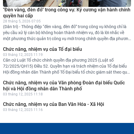
"Đèn vàng, đèn đỏ" trong công vụ: Kỷ cương vận hành chính
quyền hai cấp
28 tháng 5, 2026 07:05
(Dân trí) - Thông điệp “đèn vàng, đèn đỏ” trong công vụ không chỉ là
yêu cầu xử lý cán bộ không hoàn thành nhiệm vụ, đó là lời nhắc về
một phương thức quản trị công vụ mới trong chính quyền địa phương
hai cấp.
Chức năng, nhiệm vụ của Tổ đại biểu
03 tháng 12, 2025 11:19
Căn cứ Luật Tổ chức chính quyền địa phương 2025 (Luật số
72/2025/QH15) Điều 52. Quyền hạn và trách nhiệm của Tổ đại biểu
Hội đồng nhân dân Thành phố Tổ Đại biểu tổ chức giám sát theo quy
định của Luật Tổ chức chính quyền địa phương; Mục 4 Chương III
Chức năng, nhiệm vụ của Văn phòng Đoàn đại biểu Quốc
Luật Hoạt động giám sát của Quốc hội và Hội đồng nhân dân và các
hội và Hội đồng nhân dân Thành phố
văn bản hướng dẫn thi hành. Điều 74. Giám sát của Tổ đại biểu Hội
03 tháng 12, 2025 11:18
đồng nhân dân (Luật Hoạt động giám sát của Quốc hội và Hội đồng
nhân dân số 87/2015/QH13): Tổ đại biểu HĐND ...
Chức năng, nhiệm vụ của Ban Văn Hóa - Xã Hội
03 tháng 12, 2025 11:16