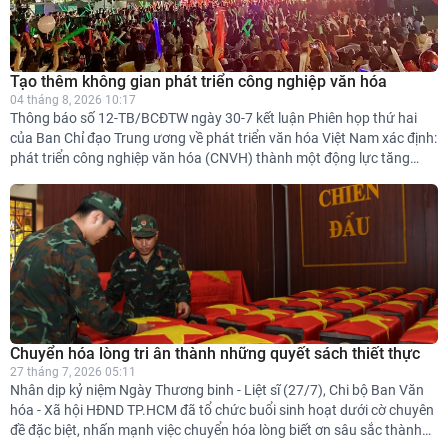
Tạo thêm không gian phát triển công nghiệp văn hóa
04 tháng 8, 2026 10:17
Thông báo số 12-TB/BCĐTW ngày 30-7 kết luận Phiên họp thứ hai
của Ban Chỉ đạo Trung ương về phát triển văn hóa Việt Nam xác định:
phát triển công nghiệp văn hóa (CNVH) thành một động lực tăng
trưởng mới, đồng thời giao hoàn thiện dự án Luật Phát triển CNVH để
trình Quốc hội tại Kỳ họp thứ 2 vào tháng 10-2026 theo trình tự, thủ
tục rút gọn.
Chuyển hóa lòng tri ân thành những quyết sách thiết thực
27 tháng 7, 2026 05:11
Nhân dịp kỷ niệm Ngày Thương binh - Liệt sĩ (27/7), Chi bộ Ban Văn
hóa - Xã hội HĐND TP.HCM đã tổ chức buổi sinh hoạt dưới cờ chuyên
đề đặc biệt, nhấn mạnh việc chuyển hóa lòng biết ơn sâu sắc thành