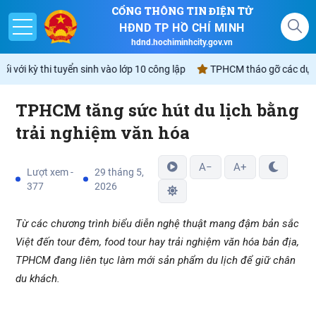
CỔNG THÔNG TIN ĐIỆN TỬ
HĐND TP HỒ CHÍ MINH
hdnd.hochiminhcity.gov.vn
với kỳ thi tuyển sinh vào lớp 10 công lập
TPHCM tháo gỡ các dự án t
TPHCM tăng sức hút du lịch bằng
Giới thiệu
trải nghiệm văn hóa
Nghị quyết
A−
A+
Lượt xem -
29 tháng 5,
377
2026
Lịch
Từ các chương trình biểu diễn nghệ thuật mang đậm bản sắc
Góp ý - Phản ánh
Việt đến tour đêm, food tour hay trải nghiệm văn hóa bản địa,
Không gian văn hóa Hồ Chí Minh
TPHCM đang liên tục làm mới sản phẩm du lịch để giữ chân
du khách.