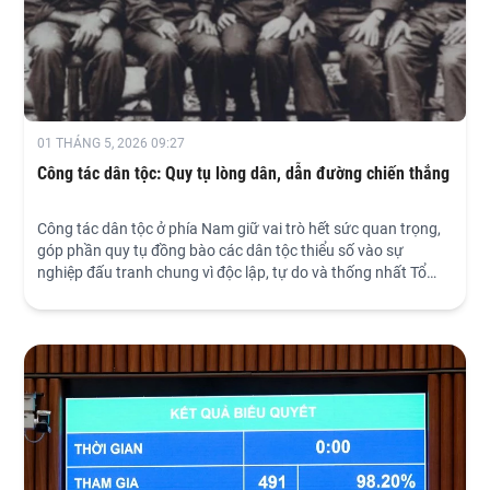
01 THÁNG 5, 2026 09:27
Công tác dân tộc: Quy tụ lòng dân, dẫn đường chiến thắng
Công tác dân tộc ở phía Nam giữ vai trò hết sức quan trọng,
góp phần quy tụ đồng bào các dân tộc thiểu số vào sự
nghiệp đấu tranh chung vì độc lập, tự do và thống nhất Tổ
quốc.