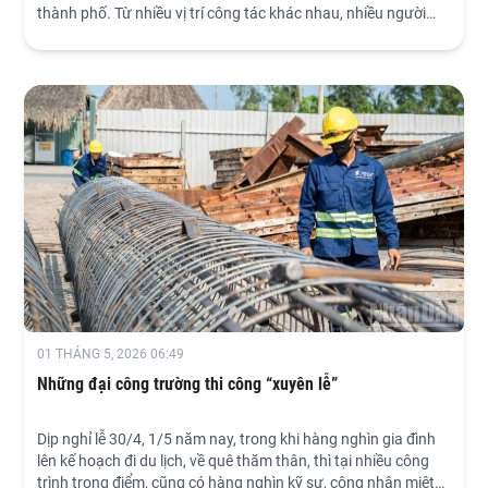
thành phố. Từ nhiều vị trí công tác khác nhau, nhiều người
dân thể hiện sự đồng tình và kỳ vọng Luật Đô thị đặc biệt sẽ
giải được những “nút thắt” cụ thể, tạo động lực phát triển mới
cho thành phố.
01 THÁNG 5, 2026 06:49
Những đại công trường thi công “xuyên lễ”
Dịp nghỉ lễ 30/4, 1/5 năm nay, trong khi hàng nghìn gia đình
lên kế hoạch đi du lịch, về quê thăm thân, thì tại nhiều công
trình trọng điểm, cũng có hàng nghìn kỹ sư, công nhân miệt