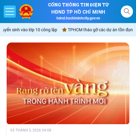
CỔNG THÔNG TIN ĐIỆN TỬ
HĐND TP HỒ CHÍ MINH
hdnd.hochiminhcity.gov.vn
h vào lớp 10 công lập
TPHCM tháo gỡ các dự án tồn đọng sẽ “được l
Giới thiệu
Nghị quyết
Lịch
Góp ý - Phản ánh
Không gian văn hóa Hồ Chí Minh
03 THÁNG 5, 2026 04:08