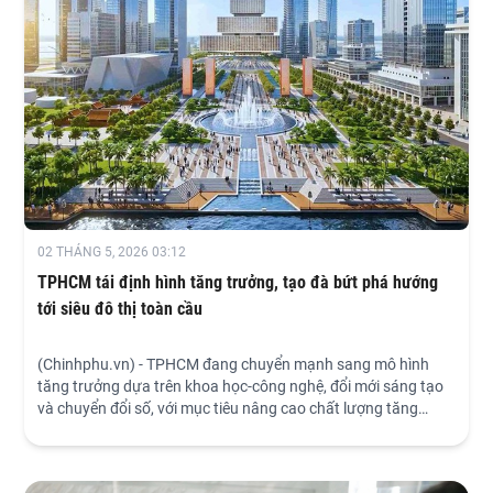
02 THÁNG 5, 2026 03:12
TPHCM tái định hình tăng trưởng, tạo đà bứt phá hướng
tới siêu đô thị toàn cầu
(Chinhphu.vn) - TPHCM đang chuyển mạnh sang mô hình
tăng trưởng dựa trên khoa học-công nghệ, đổi mới sáng tạo
và chuyển đổi số, với mục tiêu nâng cao chất lượng tăng
trưởng và năng lực cạnh tranh trong bối cảnh hội nhập sâu
rộng.