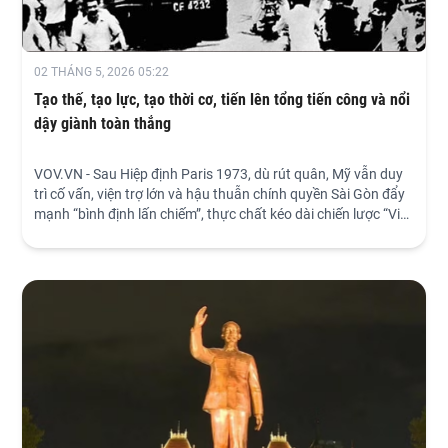
02 THÁNG 5, 2026 05:22
Tạo thế, tạo lực, tạo thời cơ, tiến lên tổng tiến công và nổi
dậy giành toàn thắng
VOV.VN - Sau Hiệp định Paris 1973, dù rút quân, Mỹ vẫn duy
trì cố vấn, viện trợ lớn và hậu thuẫn chính quyền Sài Gòn đẩy
mạnh “bình định lấn chiếm”, thực chất kéo dài chiến lược “Việt
Nam hóa chiến tranh”. Trước tình hình đó, Đảng kịp thời điều
chỉnh chiến lược, tạo bước ngoặt tiến tới giải phóng miền
Nam.