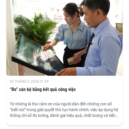
02 THÁNG 5, 2026 01:59
“Đo” cán bộ bằng kết quả công việc
Từ những lá thư cảm ơn của người dân đến những con số
“biết nói” trong giải quyết thủ tục hành chính, việc áp dụng hệ
thống chỉ số đo lường, đánh giá hiệu quả, chất lượng và tiến
độ hoàn thành công việc của cán bộ, công chức dựa trên vị trí
việc làm (KPI) đang từng bước làm thay đổi cách vận hành