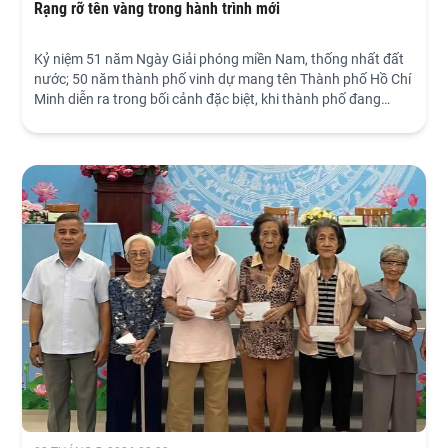
Rạng rỡ tên vàng trong hành trình mới
Kỷ niệm 51 năm Ngày Giải phóng miền Nam, thống nhất đất
nước; 50 năm thành phố vinh dự mang tên Thành phố Hồ Chí
Minh diễn ra trong bối cảnh đặc biệt, khi thành phố đang
đứng trước một chặng đường phát triển mới với nhiều kỳ
vọng lớn. Đây cũng là dịp quan trọng để chúng ta nhìn lại lịch
sử, tri ân những thế hệ đi trước và xác định rõ hơn trách
nhiệm của hiện tại đối với tương lai.