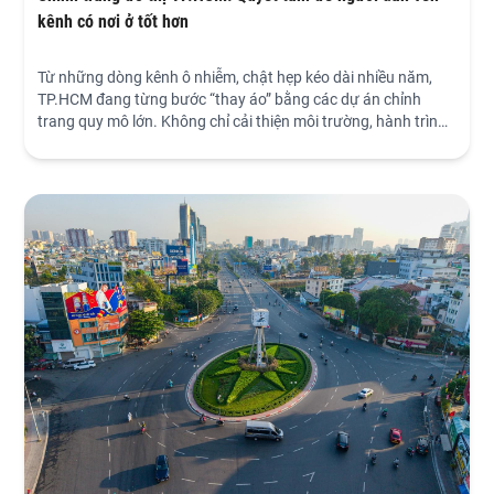
kênh có nơi ở tốt hơn
Từ những dòng kênh ô nhiễm, chật hẹp kéo dài nhiều năm,
TP.HCM đang từng bước “thay áo” bằng các dự án chỉnh
trang quy mô lớn. Không chỉ cải thiện môi trường, hành trình
này còn mở ra một chương mới cho hàng nghìn hộ dân, từ
ven kênh xuống cấp đến những nơi ở khang trang, ổn định
hơn.