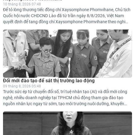
10 tháng 8, 2026 07:48
Để tỏ lòng thương tiếc đồng chí Xaysomphone Phomvihane, Chủ tịch
Quốc hội nước CHDCND Lào đã từ trần ngày 8/8/2026, Việt Nam
quyết định để tang đồng chí Xaysomphone Phomvihane theo nghi
thức Quốc tang trong 2 ngày, từ ngày 10 - 11/8/2026.
Đổi mới đào tạo để sát thị trường lao động
09 tháng 8, 2026 05:48
Trước sức ép từ chuyển đổi số, trí tuệ nhân tạo (AI) và đổi mới công
nghệ, nhiều doanh nghiệp tại TPHCM chủ động tham gia đào tạo
nguồn nhân lực ngay từ sớm, tạo môi trường nuôi dưỡng, khuyến
khích sáng kiến trong từng vị trí việc làm.