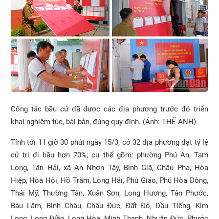
Công tác bầu cử đã được các địa phương trước đó triển
khai nghiêm túc, bài bản, đúng quy định. (Ảnh: THẾ ANH)
Tính tới 11 giờ 30 phút ngày 15/3, có 32 địa phương đạt tỷ lệ
cử tri đi bầu hơn 70%; cụ thể gồm: phường Phú An, Tam
Long, Tân Hải, xã An Nhơn Tây, Bình Giã, Châu Pha, Hòa
Hiệp, Hòa Hội, Hồ Tràm, Long Hải, Phú Giáo, Phú Hòa Đông,
Thái Mỹ, Thường Tân, Xuân Sơn, Long Hương, Tân Phước,
Bàu Lâm, Bình Châu, Châu Đức, Đất Đỏ, Dầu Tiếng, Kim
Long, Long Điền, Long Hòa, Minh Thạnh, Nhuận Đức, Phước