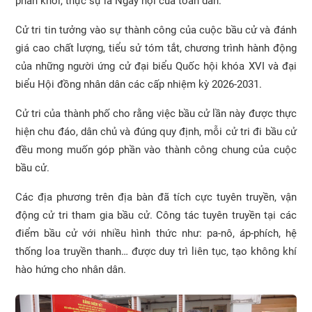
phấn khởi, thực sự là Ngày hội của toàn dân.
Cử tri tin tưởng vào sự thành công của cuộc bầu cử và đánh
giá cao chất lượng, tiểu sử tóm tắt, chương trình hành động
của những người ứng cử đại biểu Quốc hội khóa XVI và đại
biểu Hội đồng nhân dân các cấp nhiệm kỳ 2026-2031.
Cử tri của thành phố cho rằng việc bầu cử lần này được thực
hiện chu đáo, dân chủ và đúng quy định, mỗi cử tri đi bầu cử
đều mong muốn góp phần vào thành công chung của cuộc
bầu cử.
Các địa phương trên địa bàn đã tích cực tuyên truyền, vận
động cử tri tham gia bầu cử. Công tác tuyên truyền tại các
điểm bầu cử với nhiều hình thức như: pa-nô, áp-phích, hệ
thống loa truyền thanh… được duy trì liên tục, tạo không khí
hào hứng cho nhân dân.