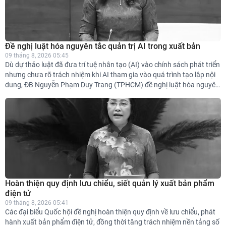
Đề nghị luật hóa nguyên tắc quản trị AI trong xuất bản
09 tháng 8, 2026 05:45
Dù dự thảo luật đã đưa trí tuệ nhân tạo (AI) vào chính sách phát triển
nhưng chưa rõ trách nhiệm khi AI tham gia vào quá trình tạo lập nội
dung, ĐB Nguyễn Phạm Duy Trang (TPHCM) đề nghị luật hóa nguyên
tắc quản trị AI trong xuất bản.
Hoàn thiện quy định lưu chiểu, siết quản lý xuất bản phẩm
điện tử
09 tháng 8, 2026 05:41
Các đại biểu Quốc hội đề nghị hoàn thiện quy định về lưu chiểu, phát
hành xuất bản phẩm điện tử, đồng thời tăng trách nhiệm nền tảng số