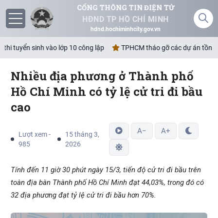
CỔNG THÔNG TIN ĐIỆN TỬ
HĐND TP HỒ CHÍ MINH
hdnd.hochiminhcity.gov.vn
hi tuyển sinh vào lớp 10 công lập
TPHCM tháo gỡ các dự án tồn đọng
Nhiều địa phương ở Thành phố
Giới thiệu
Hồ Chí Minh có tỷ lệ cử tri đi bầu
cao
Nghị quyết
Lịch
A−
A+
Lượt xem -
15 tháng 3,
985
2026
Góp ý - Phản ánh
Tính đến 11 giờ 30 phút ngày 15/3, tiến độ cử tri đi bầu trên
Không gian văn hóa Hồ Chí Minh
toàn địa bàn Thành phố Hồ Chí Minh đạt 44,03%, trong đó có
32 địa phương đạt tỷ lệ cử tri đi bầu hơn 70%.