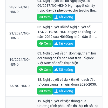
04. Nghị quyết bãi bỏ Nghị quyết số
09/2017/NQ-HĐND. Nghị quyết cũ này
20/2024/NQ-
trước đây đã phê duyệt chủ trương thu
HĐND
tiền bảo vệ và phát triển đất trồng lúa
Xem
Tải xuống
trên địa bàn tỉnh Bà Rịa - Vũng Tàu
05. Nghị quyết Bãi bỏ Nghị quyết số
124/2019/NQ-HĐND ngày 13 tháng 12
21/2024/NQ-
năm 2019 của Hội đồng nhân dân tỉnh
HĐND
Bà Rịa - Vũng Tàu quy định mức giá dịch
Xem
Tải xuống
vụ khám bệnh, chữa bệnh tại các cơ sở
khám bệnh, chữa bệnh của Nhà nước
03. Nghị quyết về chi đón tiếp, thăm hỏi
trên địa bàn tỉnh Bà Rịa - Vũng Tàu
đối tượng do Ủy ban Mặt trận Tổ quốc
19/2024/NQ-
không thuộc phạm vi thanh toán của
Việt Nam các cấp thực hiện.
HĐND
Quỹ bảo hiểm y tế và nguyên tắc áp
Xem
Tải xuống
dụng giá khám bệnh, chữa bệnh trong
một số trường hợp
18. Nghị quyết về dự kiến kế hoạch đầu
tư công trung hạn giai đoạn 2026-2030.
73/NQ-HĐND
Xem
Tải xuống
19. Nghị quyết Về việc thông qua
Chương trình phát triển đô thị tỉnh Bà Rịa