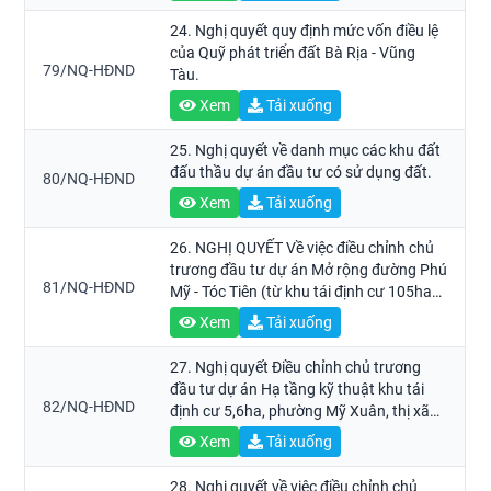
24. Nghị quyết quy định mức vốn điều lệ
của Quỹ phát triển đất Bà Rịa - Vũng
79/NQ-HĐND
Tàu.
Xem
Tải xuống
25. Nghị quyết về danh mục các khu đất
đấu thầu dự án đầu tư có sử dụng đất.
80/NQ-HĐND
Xem
Tải xuống
26. NGHỊ QUYẾT Về việc điều chỉnh chủ
trương đầu tư dự án Mở rộng đường Phú
81/NQ-HĐND
Mỹ - Tóc Tiên (từ khu tái định cư 105ha
đến đường Hắc Dịch - Tóc Tiên - Châu
Xem
Tải xuống
Pha), thị xã Phú Mỹ
27. Nghị quyết Điều chỉnh chủ trương
đầu tư dự án Hạ tầng kỹ thuật khu tái
82/NQ-HĐND
định cư 5,6ha, phường Mỹ Xuân, thị xã
Phú Mỹ
Xem
Tải xuống
28. Nghị quyết về việc điều chỉnh chủ