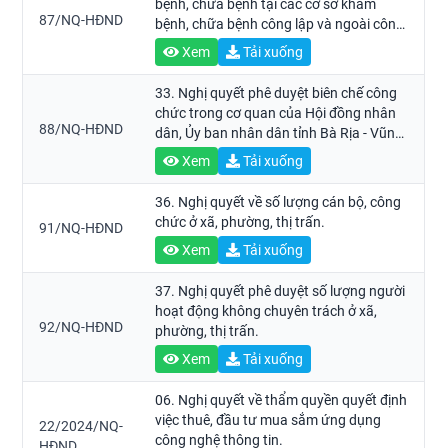
bệnh, chữa bệnh tại các cơ sở khám
87/NQ-HĐND
bệnh, chữa bệnh công lập và ngoài công
lập trên địa bàn tỉnh
Xem
Tải xuống
33. Nghị quyết phê duyệt biên chế công
chức trong cơ quan của Hội đồng nhân
88/NQ-HĐND
dân, Ủy ban nhân dân tỉnh Bà Rịa - Vũng
Tàu năm 2025.
Xem
Tải xuống
36. Nghị quyết về số lượng cán bộ, công
chức ở xã, phường, thị trấn.
91/NQ-HĐND
Xem
Tải xuống
37. Nghị quyết phê duyệt số lượng người
hoạt động không chuyên trách ở xã,
92/NQ-HĐND
phường, thị trấn.
Xem
Tải xuống
06. Nghị quyết về thẩm quyền quyết định
việc thuê, đầu tư mua sắm ứng dụng
22/2024/NQ-
công nghệ thông tin.
HĐND