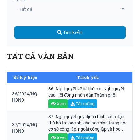
Tìm kiếm
TẤT CẢ VĂN BẢN
Số ký hiệu
Trích yếu
36. Nghị quyết về bãi bỏ các Nghị quyết
36/2024/NQ-
của Hội đồng nhân dân Thành phố.
HĐND
Xem
Tải xuống
37. Nghị quyết quy định chính sách đặc
thù hỗ trợ học phí cho học sinh trung học
37/2024/NQ-
cơ sở công lập, ngoài công lập và học
HĐND
viên giáo dục thường xuyên trung học cơ
Xem
Tải xuống