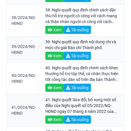
sở trên địa bàn Thành phố Hồ Chí Minh
năm học 2024 - 2025.
38. Nghị quyết quy định chính sách đặc
thù hỗ trợ người có công với cách mạng
38/2024/NQ-
và thân nhân người có công với cách
HĐND
mạng trên địa bàn Thành phố Hồ Chí
Xem
Tải xuống
Minh.
39. Nghị quyết quy định nội dung chi và
39/2024/NQ-
mức chi giải Báo chí Thành phố.
HĐND
Xem
Tải xuống
40. Nghị quyết quy định chính sách khen
thưởng hỗ trợ tập thể, cá nhân thực hiện
40/2024/NQ-
tốt công tác dân số trên địa bàn Thành
HĐND
phố Hồ Chí Minh.
Xem
Tải xuống
41. Nghị quyết Sửa đổi, bổ sung một số
điều của Nghị quyết số 05/2022/NQ-
41/2024/NQ-
HĐND ngày 07 tháng 4 năm 2022 của
HĐND
Hội đồng nhân dân Thành phố về chính
Xem
Tải xuống
sách đặc thù đối với huấn luyện viên, vận
động viên của Thành phố Hồ Chí Minh