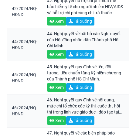
42. Nghị quyết hỗ trợ chi phí mua thẻ
bảo hiểm y tế cho người nhiễm HIV/AIDS
42/2024/NQ-
và hỗ trợ chi phí cùng chi trả thuốc
HĐND
kháng vi rút HIV cho người nhiễm
Xem
Tải xuống
HIV/AIDS có thẻ bảo hiểm y tế trên địa
bàn Thành phố Hồ Chí Minh.
44. Nghị quyết về bãi bỏ các Nghị quyết
của Hội đồng nhân dân Thành phố Hồ
44/2024/NQ-
Chí Minh.
HĐND
Xem
Tải xuống
45. Nghị quyết quy định về tên, đối
tượng, tiêu chuẩn tặng Kỷ niệm chương
45/2024/NQ-
của Thành phố Hồ Chí Minh.
HĐND
Xem
Tải xuống
46. Nghị quyết quy định về nội dung,
mức chi tổ chức các kỳ thi, cuộc thi, hội
46/2024/NQ-
thi trong lĩnh vực giáo dục - đào tạo tại
HĐND
Thành phố Hồ Chí Minh.
Xem
Tải xuống
47. Nghị quyết về các biện pháp bảo