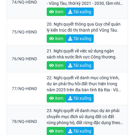
74/NQ-HĐND
- Vũng Tàu, thời kỳ 2021 - 2030, tầm nhìn
đến năm 2050
Xem
Tải xuống
20. Nghị quyết thông qua Quy chế quản
lý kiến trúc đô thị thành phố Vũng Tàu.
75/NQ-HĐND
Xem
Tải xuống
21. Nghị quyết về việc sử dụng ngân
sách nhà nước lĩnh vực Công thương.
76/NQ-HĐND
Xem
Tải xuống
22. Nghị quyết về danh mục công trình,
dự án phải thu hồi đất thực hiện trong
77/NQ-HĐND
năm 2025 trên địa bàn tỉnh Bà Rịa - Vũng
Tàu.
Xem
Tải xuống
23. Nghị quyết về danh mục dự án phải
chuyển mục đích sử dụng đất có đất
78/NQ-HĐND
rừng phòng hộ, đất rừng đặc dụng theo
quy hoạch trên địa bàn tỉnh Bà Rịa -
Xem
Tải xuống
Vũng Tàu để thực hiện các dự án.