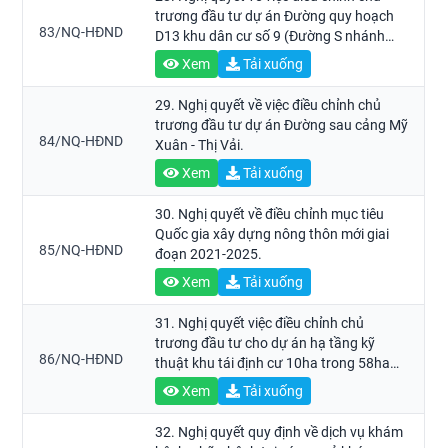
trương đầu tư dự án Đường quy hoạch
83/NQ-HĐND
D13 khu dân cư số 9 (Đường S nhánh
Tây), thị xã Phú Mỹ, tỉnh Bà Rịa - Vũng
Xem
Tải xuống
Tàu.
29. Nghị quyết về việc điều chỉnh chủ
trương đầu tư dự án Đường sau cảng Mỹ
84/NQ-HĐND
Xuân - Thị Vải.
Xem
Tải xuống
30. Nghị quyết về điều chỉnh mục tiêu
Quốc gia xây dựng nông thôn mới giai
85/NQ-HĐND
đoạn 2021-2025.
Xem
Tải xuống
31. Nghị quyết việc điều chỉnh chủ
trương đầu tư cho dự án hạ tầng kỹ
86/NQ-HĐND
thuật khu tái định cư 10ha trong 58ha
tại phường 10, thành phố Vũng Tàu
Xem
Tải xuống
32. Nghị quyết quy định về dịch vụ khám