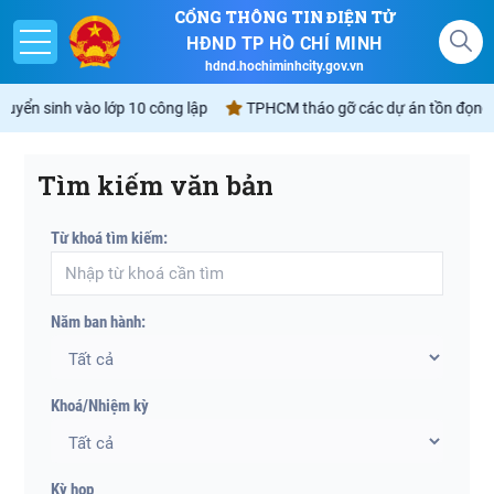
CỔNG THÔNG TIN ĐIỆN TỬ
HĐND TP HỒ CHÍ MINH
hdnd.hochiminhcity.gov.vn
uyển sinh vào lớp 10 công lập
TPHCM tháo gỡ các dự án tồn đọng sẽ 
Tìm kiếm văn bản
Giới thiệu
Từ khoá tìm kiếm:
Nghị quyết
Lịch
Năm ban hành:
Góp ý - Phản ánh
Không gian văn hóa Hồ Chí Minh
Khoá/Nhiệm kỳ
Kỳ họp